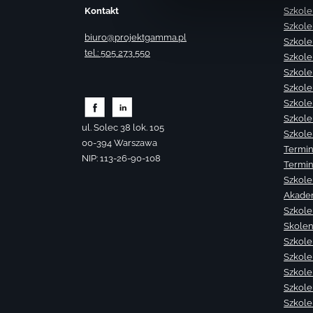
Kontakt
Szkole
Szkole
biuro@projektgamma.pl
Szkole
tel.: 505 273 550
Szkole
Szkole
Szkole
Szkole
Szkole
ul. Solec 38 lok. 105
Szkole
00-394 Warszawa
Termin
NIP: 113-26-90-108
Termin
Szkole
Akade
Szkole
Skolen
Szkole
Szkole
Szkolen
Szkole
Szkole