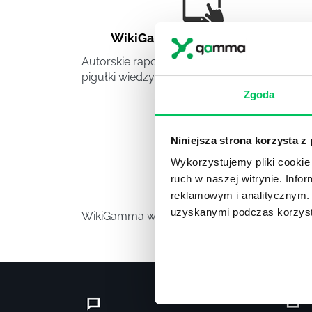
WikiGamma
,
Delegowanie
,
HR
Autorskie raporty, wartościowy know-how,
pigułki wiedzy.
Zgoda
Niniejsza strona korzysta z
Wykorzystujemy pliki cookie 
ruch w naszej witrynie. Inf
Video
reklamowym i analitycznym. 
uzyskanymi podczas korzysta
WikiGamma w formacie video.