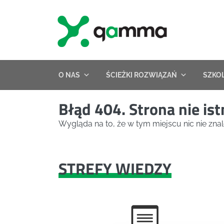
Skip
to
content
O NAS
ŚCIEŻKI ROZWIĄZAŃ
SZKO
Błąd 404. Strona nie ist
Wygląda na to, że w tym miejscu nic nie znal
STREFY WIEDZY