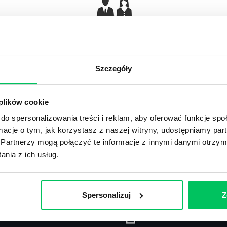
Gamma Q&A
Odpowiedzi na często pojawiające się pytania z
Ar
obszaru HR.
Szczegóły
 plików cookie
do spersonalizowania treści i reklam, aby oferować funkcje sp
ormacje o tym, jak korzystasz z naszej witryny, udostępniamy p
Recenzje
,
Stanowiska pracy
Partnerzy mogą połączyć te informacje z innymi danymi otrzym
nia z ich usług.
Recenzje książek, lista najpopularniejszych
St
zawodów.
Spersonalizuj
Z