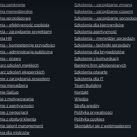
nia zamknięte
Szkolenia – zarządzanie zmianą
nia menedżerskie
Szkolenia – zarządzanie czasem
nia sprzedażowe
Szkolenie – zarządzanie sprzedaż
nia – efektywność osobista
Szkolenia dla kierowników
nia – zarządzanie projektami
Szkolenia asertywność
nia HR
Szkolenia – menedżer sprzedaży
nia – kompetencje przyszłości
Szkolenia – techniki sprzedaży
nia – administracja publiczna
Szkolenia dla brygadzistów
nia – prawo
Szkolenie z komunikacji
arz szkoleń miękkich
Ranking firm szkoleniowych
arz szkoleń eksperckich
Szkolenia otwarte
nie z zarządzania zespołem
Szkolenia dla IT
mia menadżera
Team Building
nie Gallup
Kontakt
ie z motywowania
Wiedza
nie z asertywności
Strefa wiedzy
nie z negocjacji
Polityka prywatności
ia z obsługi klienta
Polityka cookies
nie talent management
Skontaktuj sie z webmasterem
nia dla mistrzów