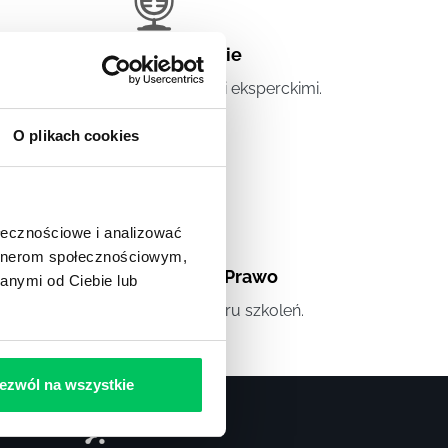
Artykuły eksperckie
tykuły związane ze szkoleniami eksperckimi.
O plikach cookies
ołecznościowe i analizować
artnerom społecznościowym,
Artykuły
,
Artykuły cd.
,
Prawo
anymi od Ciebie lub
andardowe informacje z obszaru szkoleń.
ezwól na wszystkie