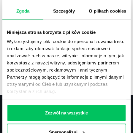
Zgoda
Szczegóły
O plikach cookies
Recenzje
,
Stanowiska pracy
Recenzje książek, lista najpopularniejszych
Niniejsza strona korzysta z plików cookie
zawodów.
Wykorzystujemy pliki cookie do spersonalizowania treści
i reklam, aby oferować funkcje społecznościowe i
analizować ruch w naszej witrynie. Informacje o tym, jak
korzystasz z naszej witryny, udostępniamy partnerom
społecznościowym, reklamowym i analitycznym.
Artykuły
,
Artykuły cd.
,
Prawo
Partnerzy mogą połączyć te informacje z innymi danymi
Standardowe informacje z obszaru szkoleń.
otrzymanymi od Ciebie lub uzyskanymi podczas
korzystania z ich usług.
Zezwól na wszystkie
Kontakt
Spersonalizuj
biuro@projektgamma.pl