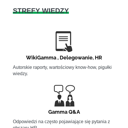
STREFY WIEDZY
WikiGamma
,
Delegowanie
,
HR
Autorskie raporty, wartościowy know-how, pigułki
wiedzy.
Gamma Q&A
Odpowiedzi na często pojawiające się pytania z
obszaru HR.