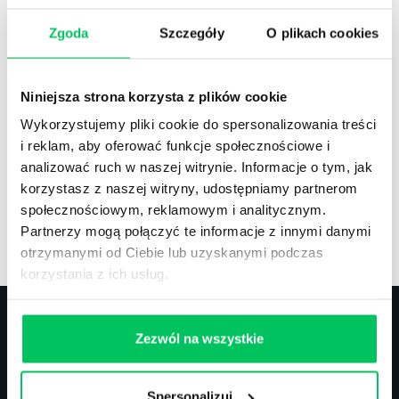
Zgoda
Szczegóły
O plikach cookies
Recenzje
,
Stanowiska pracy
Recenzje książek, lista najpopularniejszych
Niniejsza strona korzysta z plików cookie
zawodów.
Wykorzystujemy pliki cookie do spersonalizowania treści
i reklam, aby oferować funkcje społecznościowe i
analizować ruch w naszej witrynie. Informacje o tym, jak
korzystasz z naszej witryny, udostępniamy partnerom
społecznościowym, reklamowym i analitycznym.
Artykuły
,
Artykuły cd.
,
Prawo
Partnerzy mogą połączyć te informacje z innymi danymi
Standardowe informacje z obszaru szkoleń.
otrzymanymi od Ciebie lub uzyskanymi podczas
korzystania z ich usług.
Zezwól na wszystkie
Kontakt
Spersonalizuj
biuro@projektgamma.pl