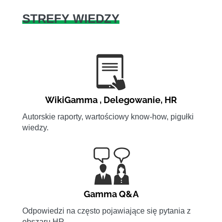
STREFY WIEDZY
WikiGamma
,
Delegowanie
,
HR
Autorskie raporty, wartościowy know-how, pigułki
wiedzy.
Gamma Q&A
Odpowiedzi na często pojawiające się pytania z
obszaru HR.