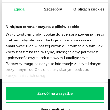
Zgoda
Szczegóły
O plikach cookies
Recenzje
,
Stanowiska pracy
Recenzje książek, lista najpopularniejszych
Niniejsza strona korzysta z plików cookie
zawodów.
Wykorzystujemy pliki cookie do spersonalizowania treści
i reklam, aby oferować funkcje społecznościowe i
analizować ruch w naszej witrynie. Informacje o tym, jak
korzystasz z naszej witryny, udostępniamy partnerom
społecznościowym, reklamowym i analitycznym.
Artykuły
,
Artykuły cd.
,
Prawo
Partnerzy mogą połączyć te informacje z innymi danymi
Standardowe informacje z obszaru szkoleń.
otrzymanymi od Ciebie lub uzyskanymi podczas
korzystania z ich usług.
Zezwól na wszystkie
Kontakt
Spersonalizuj
biuro@projektgamma.pl