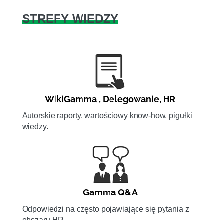
STREFY WIEDZY
WikiGamma
,
Delegowanie
,
HR
Autorskie raporty, wartościowy know-how, pigułki
wiedzy.
Gamma Q&A
Odpowiedzi na często pojawiające się pytania z
obszaru HR.