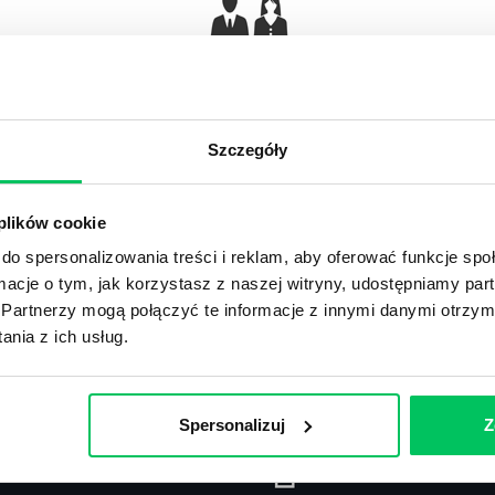
Gamma Q&A
Odpowiedzi na często pojawiające się pytania z
Ar
obszaru HR.
Szczegóły
 plików cookie
do spersonalizowania treści i reklam, aby oferować funkcje sp
ormacje o tym, jak korzystasz z naszej witryny, udostępniamy p
Recenzje
,
Stanowiska pracy
Partnerzy mogą połączyć te informacje z innymi danymi otrzym
nia z ich usług.
Recenzje książek, lista najpopularniejszych
St
zawodów.
Spersonalizuj
Z