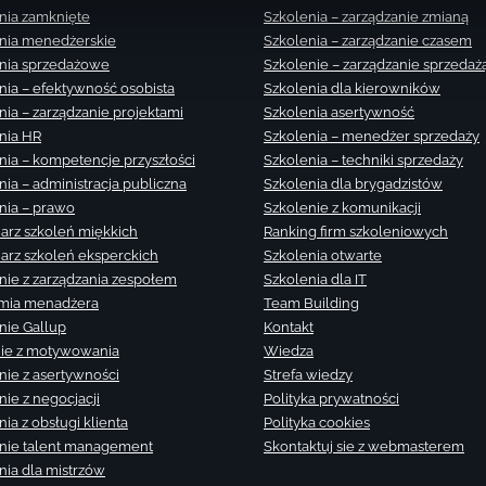
nia zamknięte
Szkolenia – zarządzanie zmianą
nia menedżerskie
Szkolenia – zarządzanie czasem
nia sprzedażowe
Szkolenie – zarządzanie sprzedaż
nia – efektywność osobista
Szkolenia dla kierowników
nia – zarządzanie projektami
Szkolenia asertywność
nia HR
Szkolenia – menedżer sprzedaży
nia – kompetencje przyszłości
Szkolenia – techniki sprzedaży
nia – administracja publiczna
Szkolenia dla brygadzistów
nia – prawo
Szkolenie z komunikacji
arz szkoleń miękkich
Ranking firm szkoleniowych
arz szkoleń eksperckich
Szkolenia otwarte
nie z zarządzania zespołem
Szkolenia dla IT
mia menadżera
Team Building
nie Gallup
Kontakt
ie z motywowania
Wiedza
nie z asertywności
Strefa wiedzy
nie z negocjacji
Polityka prywatności
ia z obsługi klienta
Polityka cookies
nie talent management
Skontaktuj sie z webmasterem
nia dla mistrzów