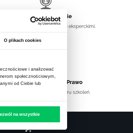
Artykuły eksperckie
tykuły związane ze szkoleniami eksperckimi.
O plikach cookies
ołecznościowe i analizować
artnerom społecznościowym,
Artykuły
,
Artykuły cd.
,
Prawo
anymi od Ciebie lub
andardowe informacje z obszaru szkoleń.
ezwól na wszystkie