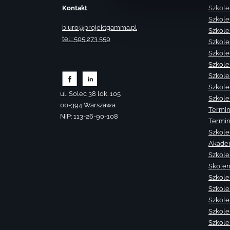
Kontakt
Szkole
Szkole
biuro@projektgamma.pl
Szkole
tel.: 505 273 550
Szkole
Szkole
Szkole
Szkole
Szkole
ul. Solec 38 lok. 105
Szkole
00-394 Warszawa
Termin
NIP: 113-26-90-108
Termin
Szkole
Akade
Szkole
Skolen
Szkole
Szkole
Szkolen
Szkole
Szkole