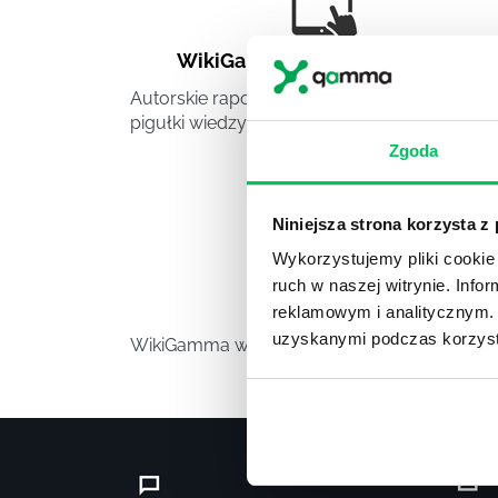
WikiGamma
,
Delegowanie
,
HR
Autorskie raporty, wartościowy know-how,
pigułki wiedzy.
Zgoda
Niniejsza strona korzysta z
Wykorzystujemy pliki cookie 
ruch w naszej witrynie. Inf
Video
reklamowym i analitycznym. 
uzyskanymi podczas korzysta
WikiGamma w formacie video.