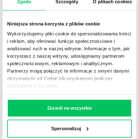
Zgoda
Szczegóły
O plikach cookies
poszczególne rundy pytań, podsumowuje wyniki i
komentuje przebieg rozgrywki na bieżąco.
Niniejsza strona korzysta z plików cookie
Wykorzystujemy pliki cookie do spersonalizowania treści
i reklam, aby oferować funkcje społecznościowe i
analizować ruch w naszej witrynie. Informacje o tym, jak
korzystasz z naszej witryny, udostępniamy partnerom
społecznościowym, reklamowym i analitycznym.
Partnerzy mogą połączyć te informacje z innymi danymi
otrzymanymi od Ciebie lub uzyskanymi podczas
korzystania z ich usług.
Zezwól na wszystkie
FOTOMOZAIKA ONLINE
Spersonalizuj
TEN SAM CZAS, RÓŻNE MIEJSCA
TEAM BUILDING ONLINE