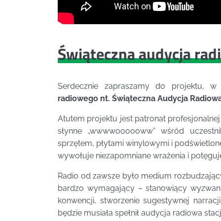
Świąteczna audycja rad
Serdecznie zapraszamy do projektu, 
radiowego nt. Świąteczna Audycja Radiowa
Atutem projektu jest patronat profesjonaln
słynne „wwwwoooooww” wśród uczestnikó
sprzętem, płytami winylowymi i podświetl
wywołuje niezapomniane wrażenia i potęguje
Radio od zawsze było medium rozbudzający
bardzo wymagający – stanowiący wyzwanie d
konwencji, stworzenie sugestywnej narracji
będzie musiała spełnił audycja radiowa stacj