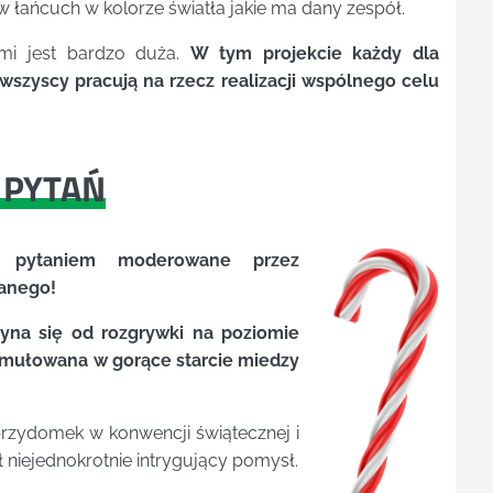
w łańcuch w kolorze światła jakie ma dany zespół.
mi jest bardzo duża.
W tym projekcie każdy dla
szyscy pracują na rzecz realizacji wspólnego celu
 PYTAŃ
 z pytaniem moderowane przez
wanego!
yna się od rozgrywki na poziomie
ormułowana w gorące starcie miedzy
przydomek w konwencji świątecznej i
niejednokrotnie intrygujący pomysł.