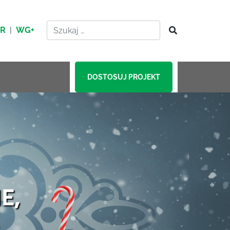
HR
|
WG+
DOSTOSUJ PROJEKT
E,