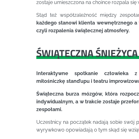
zostaje umieszczona na choince rozpala się 
Stąd też współzależność między zespoła
każdego stanowi klienta wewnętrznego a w
czyli rozpalenia świątecznej atmosfery.
ŚWIĄTECZNA ŚNIEŻYCA
Interaktywne spotkanie człowieka
miłośniczkę stand’upu i teatru improwizo
Świąteczna burza mózgów, która rozpocz
indywidualnym, a w trakcie zostaje przef
zespołami.
Uczestnicy na początek nadają sobie swój 
wyrywkowo opowiadają o tym skąd się wziął 