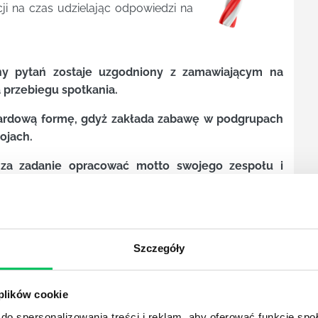
ji na czas udzielając odpowiedzi na
ny pytań zostaje uzgodniony z zamawiającym na
 przebiegu spotkania.
ardową formę, gdyż zakłada zabawę w podgrupach
ojach.
 za zadanie opracować motto swojego zespołu i
ych świątecznych dań, piosenek czy filmów (często
e „Kevin sam w domu” to niejedyna pozycja na liście
bestsellerów).
Szczegóły
ę gdy system weryfikuje, który zespół udzielał
dłowe odpowiedzi.
 plików cookie
do spersonalizowania treści i reklam, aby oferować funkcje sp