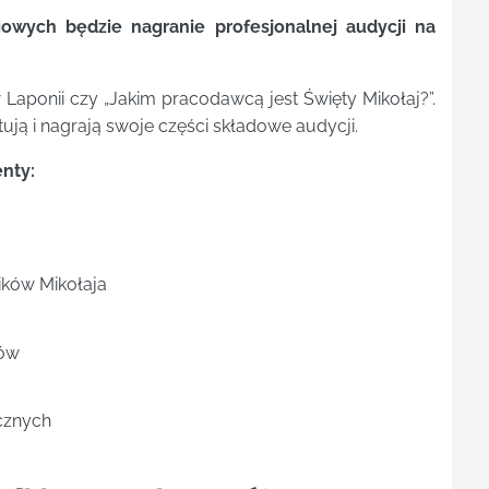
wych będzie nagranie profesjonalnej audycji na
Laponii czy „Jakim pracodawcą jest Święty Mikołaj?”.
ją i nagrają swoje części składowe audycji.
nty:
ków Mikołaja
rów
ecznych