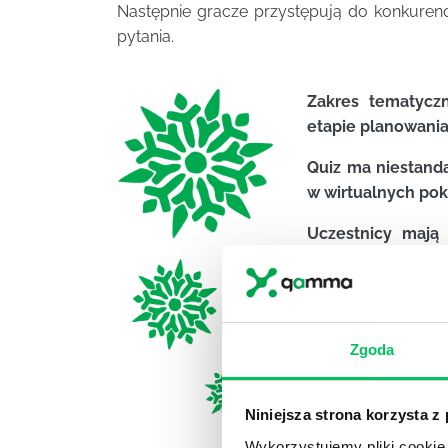
Następnie gracze przystępują do konkurenc
pytania.
Zakres tematycz
etapie planowania
Quiz ma niestand
w wirtualnych pok
Uczestnicy mają
uzgodnić np.:
TOP 3 ulubion
okazuje się, ż
gwiazdkowych 
Zgoda
Zabawa kończy si
najszybciej prawi
Niniejsza strona korzysta z
Wykorzystujemy pliki cookie 