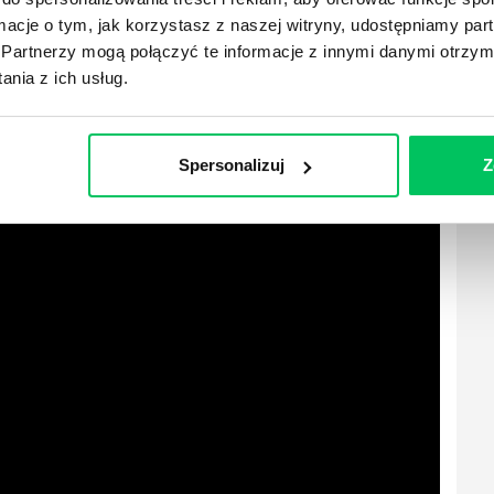
wirtualny uścisk dłoni zwycięzców to uwieńczenie
ormacje o tym, jak korzystasz z naszej witryny, udostępniamy p
reatywnej zabawy.
Partnerzy mogą połączyć te informacje z innymi danymi otrzym
nia z ich usług.
Spersonalizuj
Z