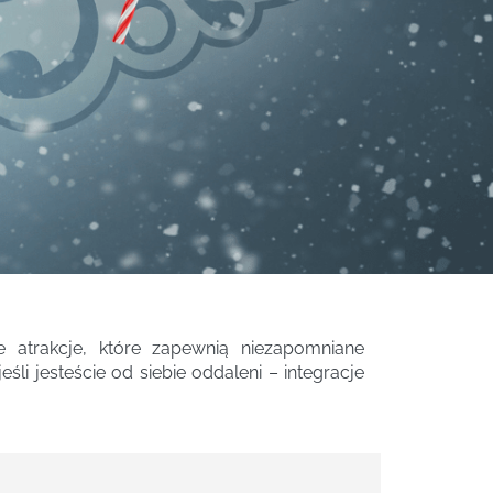
 atrakcje, które zapewnią niezapomniane
li jesteście od siebie oddaleni – integracje