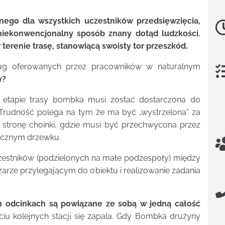
nego dla wszystkich uczestników przedsięwzięcia,
j niekonwencjonalny sposób znany dotąd ludzkości.
erenie trasę, stanowiącą swoisty tor przeszkód.
ug oferowanych przez pracowników w naturalnym
y?
m etapie trasy bombka musi zostać dostarczona do
Trudność polega na tym że ma być „wystrzelona” za
stronę choinki, gdzie musi być przechwycona przez
tecznym drzewku.
zestników (podzielonych na małe podzespoły) między
zarze przylegającym do obiektu i realizowanie zadania
 odcinkach są powiązane ze sobą w jedną całość
ciu kolejnych stacji się zapala. Gdy Bombka drużyny