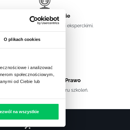
Artykuły eksperckie
tykuły związane ze szkoleniami eksperckimi.
O plikach cookies
ołecznościowe i analizować
artnerom społecznościowym,
Artykuły
,
Artykuły cd.
,
Prawo
anymi od Ciebie lub
andardowe informacje z obszaru szkoleń.
ezwól na wszystkie