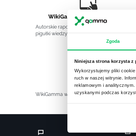
WikiGamma
,
Delegowanie
,
HR
Autorskie raporty, wartościowy know-how,
pigułki wiedzy.
Zgoda
Niniejsza strona korzysta z
Wykorzystujemy pliki cookie 
ruch w naszej witrynie. Inf
Video
reklamowym i analitycznym. 
uzyskanymi podczas korzysta
WikiGamma w formacie video.