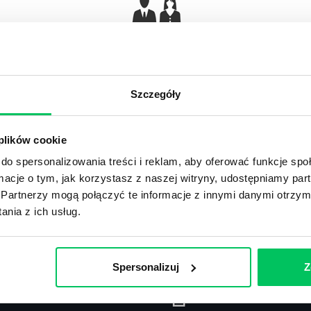
Gamma Q&A
Odpowiedzi na często pojawiające się pytania z
Ar
obszaru HR.
Szczegóły
 plików cookie
do spersonalizowania treści i reklam, aby oferować funkcje sp
ormacje o tym, jak korzystasz z naszej witryny, udostępniamy p
Recenzje
,
Stanowiska pracy
Partnerzy mogą połączyć te informacje z innymi danymi otrzym
nia z ich usług.
Recenzje książek, lista najpopularniejszych
St
zawodów.
Spersonalizuj
Z