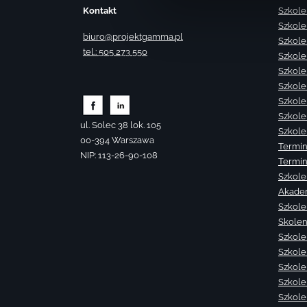
Kontakt
Szkole
Szkole
biuro@projektgamma.pl
Szkole
tel.: 505 273 550
Szkole
Szkole
Szkole
Szkole
Szkole
ul. Solec 38 lok. 105
Szkole
00-394 Warszawa
Termin
NIP: 113-26-90-108
Termin
Szkole
Akade
Szkole
Skolen
Szkole
Szkole
Szkolen
Szkole
Szkole