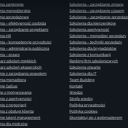
nia zamknięte
Szkolenia – zarządzanie zmianą
nia menedżerskie
Szkolenia – zarządzanie czasem
nia sprzedażowe
Szkolenie – zarządzanie sprzedaż
nia – efektywność osobista
Szkolenia dla kierowników
nia – zarządzanie projektami
Szkolenia asertywność
nia HR
Szkolenia – menedżer sprzedaży
nia – kompetencje przyszłości
Szkolenia – techniki sprzedaży
nia – administracja publiczna
Szkolenia dla brygadzistów
nia – prawo
Szkolenie z komunikacji
arz szkoleń miękkich
Ranking firm szkoleniowych
arz szkoleń eksperckich
Szkolenia otwarte
nie z zarządzania zespołem
Szkolenia dla IT
mia menadżera
Team Building
nie Gallup
Kontakt
ie z motywowania
Wiedza
nie z asertywności
Strefa wiedzy
nie z negocjacji
Polityka prywatności
ia z obsługi klienta
Polityka cookies
nie talent management
Skontaktuj sie z webmasterem
nia dla mistrzów