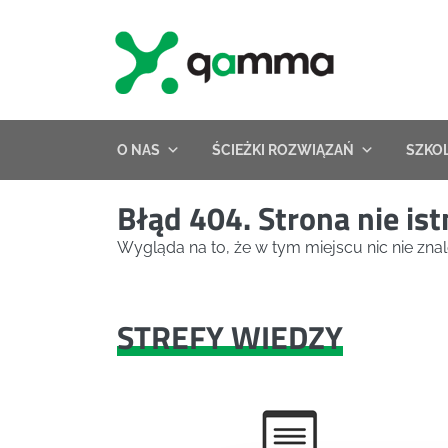
Skip
to
content
O NAS
ŚCIEŻKI ROZWIĄZAŃ
SZKO
Błąd 404. Strona nie ist
Wygląda na to, że w tym miejscu nic nie znal
STREFY WIEDZY