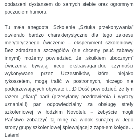
obdarzeni dystansem do samych siebie oraz ogromnym
poczuciem humoru.
Tu mała anegdota. Szkolenie „Sztuka przekonywania”
otwierało bardzo charakterystyczne dla tego zakresu
merytorycznego ćwiczenie – eksperyment szkoleniowy.
Bez zdradzania szczegółów (nie chcemy psuć zabawy
innym!) możemy powiedzieć, że „skutkiem ubocznym”
ćwiczenia bywają nieco ekstrawaganckie czynności
wykonywane przez Uczestników, które, niejako
rykoszetem, mogą trafić w postronnych, niczego nie
podejrzewających obywateli…;D Dość powiedzieć, że tym
razem „ofiarą” padł (przesyłamy pozdrowienia i wyrazy
uznania!!!) pan odpowiedzialny za obsługę strefy
szkoleniowej w łódzkim Novotelu – żebyście mogli
Państwo zobaczyć tą minę na widok sunącej w Jego
strony grupy szkoleniowej śpiewającej z zapałem kolędę…
Latem!