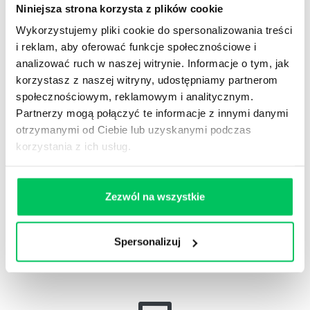
menedżerów, specjalistów i sprzedawców. Szkolenie z
Niniejsza strona korzysta z plików cookie
komunikacji to zestaw praktycznych, skutecznych
Wykorzystujemy pliki cookie do spersonalizowania treści
narzędzi, które łatwo wdrożyć do swojej pracy.
i reklam, aby oferować funkcje społecznościowe i
Serdecznie zapraszamy na trening komunikacji
analizować ruch w naszej witrynie. Informacje o tym, jak
interpersonalnej!
korzystasz z naszej witryny, udostępniamy partnerom
społecznościowym, reklamowym i analitycznym.
Zainteresowany szkoleniem lub doradztwem z tego
Partnerzy mogą połączyć te informacje z innymi danymi
zakresu? Daj nam znać.
otrzymanymi od Ciebie lub uzyskanymi podczas
ZAPYTAJ O ROZWIĄZANIA
korzystania z ich usług.
ODWIEDŹ WIKIGAMMA+
Zezwól na wszystkie
Spersonalizuj
Zobacz nasze
REFERENCJE I CASE STUDIES