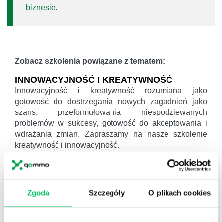
biznesie
.
Zobacz szkolenia powiązane z tematem:
INNOWACYJNOŚĆ I KREATYWNOŚĆ
Innowacyjność i kreatywność rozumiana jako
gotowość do dostrzegania nowych zagadnień jako
szans, przeformułowania niespodziewanych
problemów w sukcesy, gotowość do akceptowania i
wdrażania zmian. Zapraszamy na nasze szkolenie
kreatywność i innowacyjność.
EFEKTYWNA KOMUNIKACJA -
PRAKTYCZNY WARSZTAT KOMUNIKACJI
INTERPERSONALNEJ W RELACJACH
Zgoda
Szczegóły
O plikach cookies
BIZNESOWYCH
Komunikacja to kompetencja fundamentalna – leży u
podstaw większości czynności wykonywanych przez