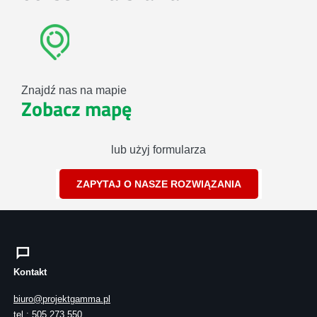
Znajdź nas na mapie
Zobacz mapę
lub użyj formularza
ZAPYTAJ O NASZE ROZWIĄZANIA
Kontakt
biuro@projektgamma.pl
tel.: 505 273 550