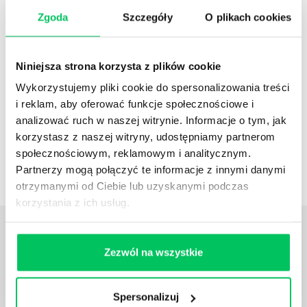
Zgoda
Szczegóły
O plikach cookies
Referencje
Niniejsza strona korzysta z plików cookie
Pełna lista referencyjna
Wykorzystujemy pliki cookie do spersonalizowania treści
i reklam, aby oferować funkcje społecznościowe i
analizować ruch w naszej witrynie. Informacje o tym, jak
korzystasz z naszej witryny, udostępniamy partnerom
Case studies
społecznościowym, reklamowym i analitycznym.
Zestawienie case studies
Partnerzy mogą połączyć te informacje z innymi danymi
otrzymanymi od Ciebie lub uzyskanymi podczas
korzystania z ich usług.
Daj nam poznać
TWOJE
Zezwól na wszystkie
POTRZEBY
Spersonalizuj