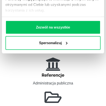
Zobacz nasze
otrzymanymi od Ciebie lub uzyskanymi podczas
REFERENCJE I CASE STUDIES
korzystania z ich usług.
Zezwól na wszystkie
Referencje
Spersonalizuj
Projekty komercyjne
Referencje
Administracja publiczna