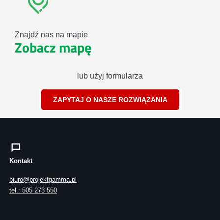
Znajdź nas na mapie
Zobacz mapę
lub użyj formularza
ZAPYTAJ O NASZE ROZWIĄZANIA
Kontakt
biuro@projektgamma.pl
tel.: 505 273 550