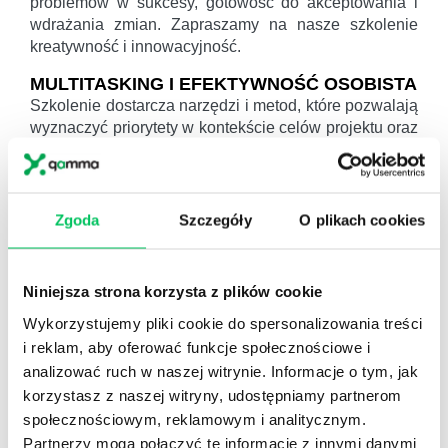
problemów w sukcesy, gotowość do akceptowania i
wdrażania zmian. Zapraszamy na nasze szkolenie
kreatywność i innowacyjność.
MULTITASKING I EFEKTYWNOŚĆ OSOBISTA
Szkolenie dostarcza narzędzi i metod, które pozwalają
wyznaczyć priorytety w kontekście celów projektu oraz
lepiej rozplanować i zorganizować własną pracę.
Zapraszamy na warsztat: organizacja czasu pracy –
multitasking i efektywność osobista.
Zgoda
Szczegóły
O plikach cookies
Zainteresowany szkoleniem lub doradztwem z tego
zakresu? Daj nam znać.
Niniejsza strona korzysta z plików cookie
ZAPYTAJ O ROZWIĄZANIA
Wykorzystujemy pliki cookie do spersonalizowania treści
i reklam, aby oferować funkcje społecznościowe i
analizować ruch w naszej witrynie. Informacje o tym, jak
ODWIEDŹ WIKIGAMMA+
korzystasz z naszej witryny, udostępniamy partnerom
społecznościowym, reklamowym i analitycznym.
Partnerzy mogą połączyć te informacje z innymi danymi