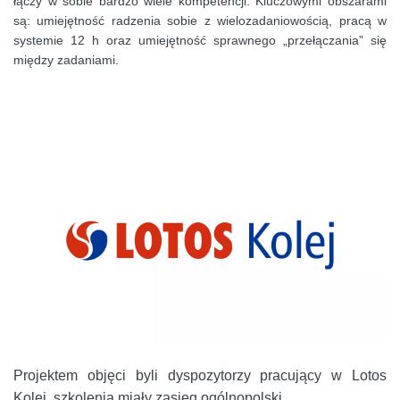
łączy w sobie bardzo wiele kompetencji. Kluczowymi obszarami
są: umiejętność radzenia sobie z wielozadaniowością, pracą w
systemie 12 h oraz umiejętność sprawnego „przełączania” się
między zadaniami.
Projektem objęci byli dyspozytorzy pracujący w Lotos
Kolej, szkolenia miały zasięg ogólnopolski.