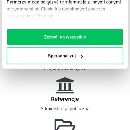
Partnerzy mogą połączyć te informacje z innymi danymi
otrzymanymi od Ciebie lub uzyskanymi podczas
Zobacz nasze
korzystania z ich usług.
REFERENCJE I CASE STUDIES
Zezwól na wszystkie
Spersonalizuj
Referencje
Projekty komercyjne
Referencje
Administracja publiczna