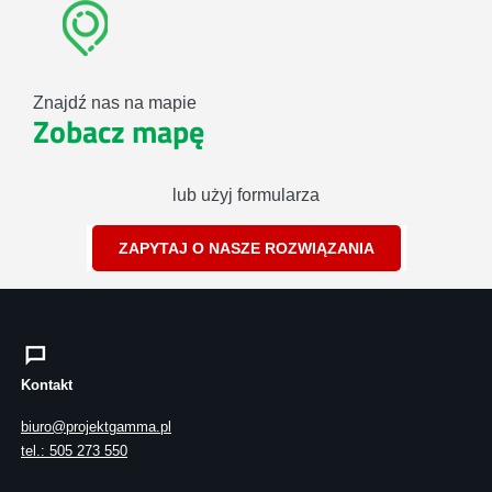
Znajdź nas na mapie
Zobacz mapę
lub użyj formularza
ZAPYTAJ O NASZE ROZWIĄZANIA
Kontakt
biuro@projektgamma.pl
tel.: 505 273 550