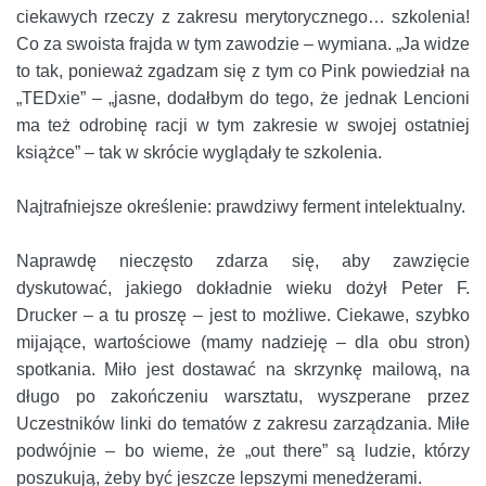
ciekawych rzeczy z zakresu merytorycznego… szkolenia!
Co za swoista frajda w tym zawodzie – wymiana. „Ja widze
to tak, ponieważ zgadzam się z tym co Pink powiedział na
„TEDxie” – „jasne, dodałbym do tego, że jednak Lencioni
ma też odrobinę racji w tym zakresie w swojej ostatniej
książce” – tak w skrócie wyglądały te szkolenia.
Najtrafniejsze określenie: prawdziwy ferment intelektualny.
Naprawdę nieczęsto zdarza się, aby zawzięcie
dyskutować, jakiego dokładnie wieku dożył Peter F.
Drucker – a tu proszę – jest to możliwe. Ciekawe, szybko
mijające, wartościowe (mamy nadzieję – dla obu stron)
spotkania. Miło jest dostawać na skrzynkę mailową, na
długo po zakończeniu warsztatu, wyszperane przez
Uczestników linki do tematów z zakresu zarządzania. Miłe
podwójnie – bo wieme, że „out there” są ludzie, którzy
poszukują, żeby być jeszcze lepszymi menedżerami.