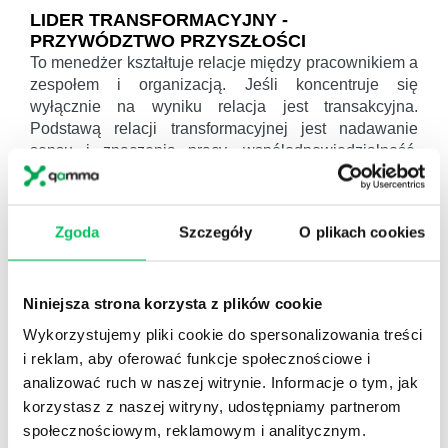
LIDER TRANSFORMACYJNY -
PRZYWÓDZTWO PRZYSZŁOŚCI
To menedżer kształtuje relacje między pracownikiem a
zespołem i organizacją. Jeśli koncentruje się
wyłącznie na wyniku relacja jest transakcyjna.
Podstawą relacji transformacyjnej jest nadawanie
sensu i znaczenia pracy, współodpowiedzialność,
rozwijanie ludzi. Dziś mamy czas liderów, a
menedżerowie wyniku stają w obliczu
przedefiniowania swojej pracy z zespołem.
Zgoda
Szczegóły
O plikach cookies
Zainteresowany szkoleniem lub doradztwem z tego
zakresu? Daj nam znać.
Niniejsza strona korzysta z plików cookie
Wykorzystujemy pliki cookie do spersonalizowania treści
ZAPYTAJ O ROZWIĄZANIA
i reklam, aby oferować funkcje społecznościowe i
analizować ruch w naszej witrynie. Informacje o tym, jak
ODWIEDŹ WIKIGAMMA+
korzystasz z naszej witryny, udostępniamy partnerom
społecznościowym, reklamowym i analitycznym.