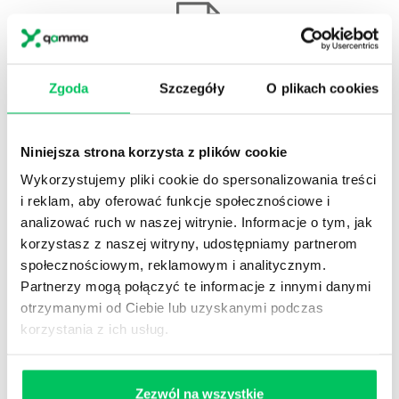
Szkolenia miękkie
Zgoda
Szczegóły
O plikach cookies
Najnowsza lista szkoleń miękkich.
Niniejsza strona korzysta z plików cookie
Pobierz
Wykorzystujemy pliki cookie do spersonalizowania treści
i reklam, aby oferować funkcje społecznościowe i
analizować ruch w naszej witrynie. Informacje o tym, jak
korzystasz z naszej witryny, udostępniamy partnerom
społecznościowym, reklamowym i analitycznym.
Partnerzy mogą połączyć te informacje z innymi danymi
otrzymanymi od Ciebie lub uzyskanymi podczas
Szkolenia twarde
korzystania z ich usług.
Pobierz listę szkoleń twardych (eksperckich).
Zezwól na wszystkie