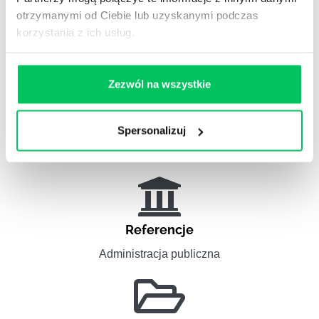
otrzymanymi od Ciebie lub uzyskanymi podczas
Zobacz nasze
REFERENCJE I CASE STUDIES
korzystania z ich usług.
Zezwól na wszystkie
Referencje
Spersonalizuj
Projekty komercyjne
Referencje
Administracja publiczna