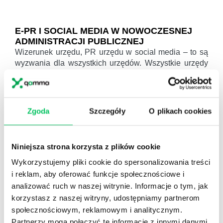
E-PR I SOCIAL MEDIA W NOWOCZESNEJ
ADMINISTRACJI PUBLICZNEJ
Wizerunek urzędu, PR urzędu w social media – to są
wyzwania dla wszystkich urzędów. Wszystkie urzędy
świadczą usługi dla ludności w sposób bezpośredni
bądź pośredni. Od ich wizerunku zależy nastawienie
potencjalnych klientów. Szkolenie budowanie
wizerunku urzędu – zapraszamy!
Zgoda
Szczegóły
O plikach cookies
Zainteresowany szkoleniem lub doradztwem z tego
zakresu? Daj nam znać.
Niniejsza strona korzysta z plików cookie
ZAPYTAJ O ROZWIĄZANIA
Wykorzystujemy pliki cookie do spersonalizowania treści
i reklam, aby oferować funkcje społecznościowe i
analizować ruch w naszej witrynie. Informacje o tym, jak
ODWIEDŹ WIKIGAMMA+
korzystasz z naszej witryny, udostępniamy partnerom
społecznościowym, reklamowym i analitycznym.
Partnerzy mogą połączyć te informacje z innymi danymi