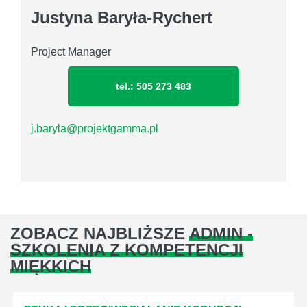
Justyna Baryła-Rychert
Project Manager
tel.: 505 273 483
j.baryla@projektgamma.pl
ZOBACZ NAJBLIŻSZE
ADMIN -
SZKOLENIA Z KOMPETENCJI
MIĘKKICH