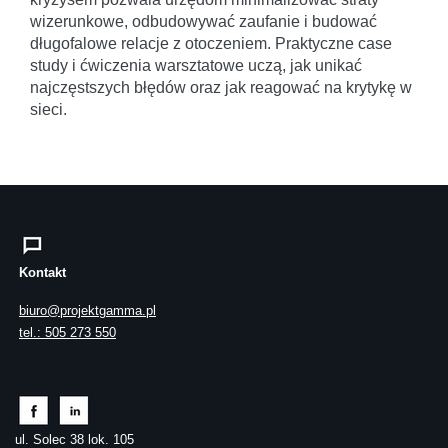
wizerunkowe, odbudowywać zaufanie i budować
długofalowe relacje z otoczeniem. Praktyczne case
study i ćwiczenia warsztatowe uczą, jak unikać
najczęstszych błędów oraz jak reagować na krytykę w
sieci.
Kontakt
biuro@projektgamma.pl
tel.: 505 273 550
ul. Solec 38 lok. 105