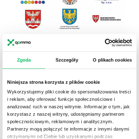
1
Przeszkoliliśmy
ponad 40000
dyrektorów,
menedżerów, kierowników i naczelników.
Zgoda
Szczegóły
O plikach cookies
2
W Akademiach menedżerskich, w których
mierzyliśmy efektywność (47 projektów 286 dni
szkol.)
poziom kompetencji wzrósł średnio o
Niniejsza strona korzysta z plików cookie
16%.
Wykorzystujemy pliki cookie do spersonalizowania treści
3
Pracujemy na poziomie
kompetencji
(wiem co
i reklam, aby oferować funkcje społecznościowe i
i jak mam zrobić),
motywacji
(wierzę, że
warto),
postawy
(zamierzam to zrobić) ,
analizować ruch w naszej witrynie. Informacje o tym, jak
wdrożenia
(follow up)
korzystasz z naszej witryny, udostępniamy partnerom
społecznościowym, reklamowym i analitycznym.
4
Zgodnie z badaniami przeprowadzonymi przez
Partnerzy mogą połączyć te informacje z innymi danymi
amerykańskie centrum Center for American
Progress, koszt zastąpienia pracowników
otrzymanymi od Ciebie lub uzyskanymi podczas