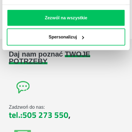
Case studies
Zezwól na wszystkie
Zestawienie case studies
Spersonalizuj
Daj nam poznać
TWOJE
POTRZEBY
Zadzwoń do nas:
tel.:505 273 550
,