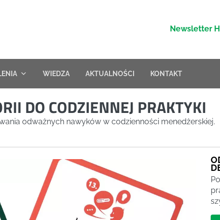
Newsletter 
LENIA
WIEDZA
AKTUALNOŚCI
KONTAKT
RII DO CODZIENNEJ PRAKTYKI
dowania odważnych nawyków w codzienności menedżerskiej.
O
D
Po
pr
sz