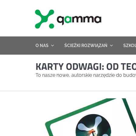
Skip
to
content
O NAS
ŚCIEŻKI ROZWIĄZAŃ
SZKO
KARTY ODWAGI: OD TEO
To nasze nowe, autorskie narzędzie do bu