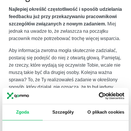
Najlepiej określić częstotliwość i sposób udzielania
feedbacku już przy przekazywaniu pracownikowi
szczegółów związanych z nowym zadaniem.
Miej
jednak na uwadze to, że zwłaszcza na początku
pracownik może potrzebować trochę więcej wsparcia.
Aby informacja zwrotna mogła skutecznie zadziałać,
postaraj się podejść do niej z otwartą głową. Pamiętaj,
że rzeczy, które wydają się oczywiste Tobie, wcale nie
muszą takie być dla drugiej osoby. Kolejna ważna
sprawa? To, że Ty realizowałeś zadanie w określony
sposób, który działał, nie oznacza, że to był jedyny
słuszny sposób. Jeśli to możliwe, daj podwładnemu
przestrzeń na eksperymenty. Staraj się nie krytykować
innego podejścia, zanim nie przekonasz się, czy
Zgoda
Szczegóły
O plikach cookies
działa.
Taka komunikacja zachęca do dzielenia się