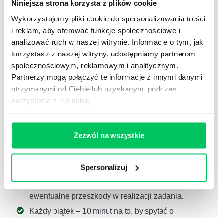
Niniejsza strona korzysta z plików cookie
pomysłami, jak też przyznawania do niewiedzy i
Wykorzystujemy pliki cookie do spersonalizowania treści
trudności. Długofalowo buduje psychologiczne
i reklam, aby oferować funkcje społecznościowe i
bezpieczeństwo i zaufanie w relacjach z
analizować ruch w naszej witrynie. Informacje o tym, jak
pracownikami.
korzystasz z naszej witryny, udostępniamy partnerom
Delegowanie a feedback w
społecznościowym, reklamowym i analitycznym.
praktyce – kiedy i jak?
Partnerzy mogą połączyć te informacje z innymi danymi
otrzymanymi od Ciebie lub uzyskanymi podczas
korzystania z ich usług.
Jak feedback w delegowaniu zadań może wyglądać w
praktyce? Na początku określ miernik sukcesu – na
przykład utrzymanie wskaźnika zapisu do newslettera
Zezwól na wszystkie
na poziomie 150 nowych adresów email miesięcznie.
Gdy już go określisz, dopasuj do niego częstotliwość
spotkań. W tym przypadku mogłoby to wyglądać tak:
Spersonalizuj
Każdy poniedziałek – 10 minut na to, by zapytać o
ewentualne przeszkody w realizacji zadania.
Każdy piątek – 10 minut na to, by spytać o