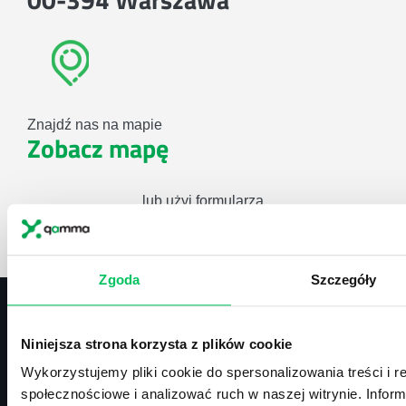
Znajdź nas na mapie
Zobacz mapę
lub użyj formularza
ZAPYTAJ O NASZE ROZWIĄZANIA
Zgoda
Szczegóły
Niniejsza strona korzysta z plików cookie
Kontakt
Wykorzystujemy pliki cookie do spersonalizowania treści i r
biuro@projektgamma.pl
społecznościowe i analizować ruch w naszej witrynie. Inform