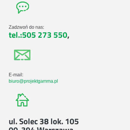
Zadzwoń do nas:
tel.:505 273 550
,
E-mail:
biuro@projektgamma.pl
ul. Solec 38 lok. 105
00-394 Warszawa