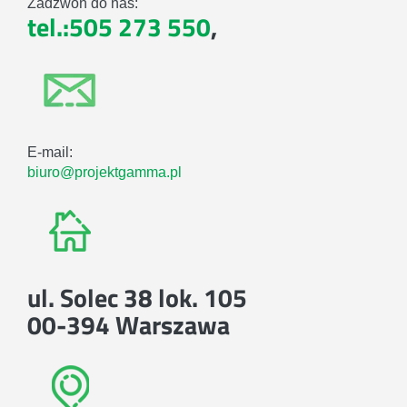
Zadzwoń do nas:
tel.:505 273 550
,
E-mail:
biuro@projektgamma.pl
ul. Solec 38 lok. 105
00-394 Warszawa