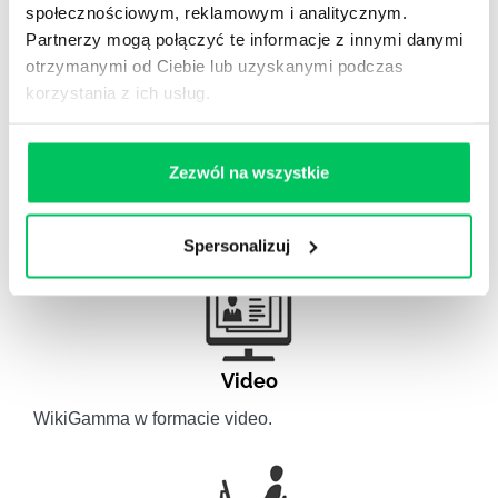
obszaru HR.
społecznościowym, reklamowym i analitycznym.
Partnerzy mogą połączyć te informacje z innymi danymi
otrzymanymi od Ciebie lub uzyskanymi podczas
korzystania z ich usług.
Artykuły eksperckie
Zezwól na wszystkie
Artykuły związane ze szkoleniami eksperckimi.
Spersonalizuj
Video
WikiGamma w formacie video.