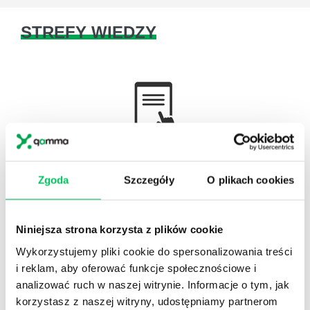
STREFY WIEDZY
WikiGamma
,
Delegowanie
,
HR
Autorskie raporty, wartościowy know-how, pigułki
Zgoda
Szczegóły
O plikach cookies
wiedzy.
Niniejsza strona korzysta z plików cookie
Wykorzystujemy pliki cookie do spersonalizowania treści
i reklam, aby oferować funkcje społecznościowe i
Gamma Q&A
analizować ruch w naszej witrynie. Informacje o tym, jak
Odpowiedzi na często pojawiające się pytania z
korzystasz z naszej witryny, udostępniamy partnerom