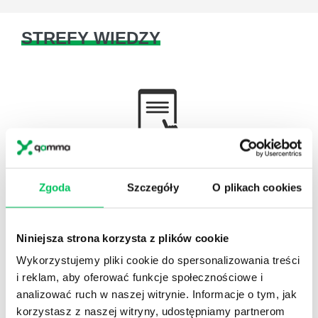
STREFY WIEDZY
WikiGamma
,
Delegowanie
,
HR
Autorskie raporty, wartościowy know-how, pigułki
Zgoda
Szczegóły
O plikach cookies
wiedzy.
Niniejsza strona korzysta z plików cookie
Wykorzystujemy pliki cookie do spersonalizowania treści
i reklam, aby oferować funkcje społecznościowe i
Gamma Q&A
analizować ruch w naszej witrynie. Informacje o tym, jak
korzystasz z naszej witryny, udostępniamy partnerom
Odpowiedzi na często pojawiające się pytania z