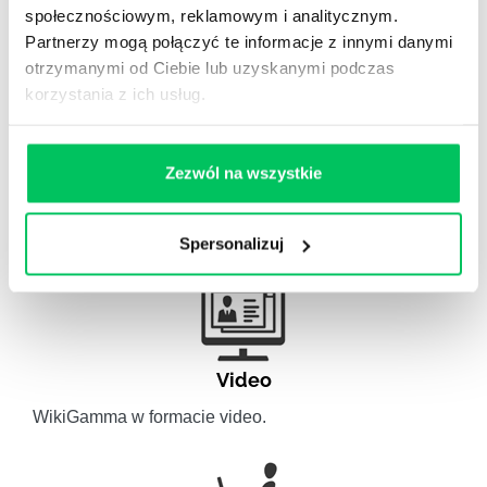
społecznościowym, reklamowym i analitycznym.
obszaru HR.
Partnerzy mogą połączyć te informacje z innymi danymi
otrzymanymi od Ciebie lub uzyskanymi podczas
korzystania z ich usług.
Artykuły eksperckie
Zezwól na wszystkie
Artykuły związane ze szkoleniami eksperckimi.
Spersonalizuj
Video
WikiGamma w formacie video.