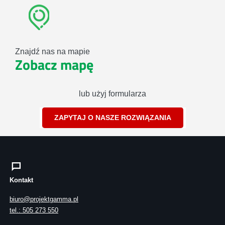
Znajdź nas na mapie
Zobacz mapę
lub użyj formularza
ZAPYTAJ O NASZE ROZWIĄZANIA
Kontakt
biuro@projektgamma.pl
tel.: 505 273 550