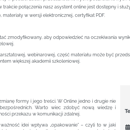
w trakcie połączenia nasz asystent online jest dostępny i słu
 materiały w wersji elektronicznej, certyfikat PDF.
tać zmodyfikowany, aby odpowiedzieć na oczekiwania wynika
elowej.
rsztatowej, webinarowej, część materiału może być przedst
entem większej akademii szkoleniowej.
anę formy i jego treści. W Online jedno i drugie nie
ań bezpośrednich. Warto wiec zdobyć nową wiedzę i
T
ości przekazu w komunikacji zdalnej.
ważność idei wpływa „opakowanie” – czyli to w jaki