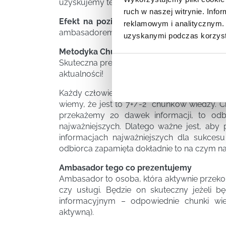
uzyskujemy techniki chunkingu – więcej o ty
ruch w naszej witrynie. Inf
Efekt na poziomie motywacyjnym
– chcę 
reklamowym i analitycznym. 
ambasadorem idei / produktu / rozwiązania.
uzyskanymi podczas korzysta
Metodyka Chunking – Mniej znaczy więcej!
Skuteczna prezentacja Online musi być krótsz
aktualności!
Każdy człowiek posiada pewne możliwości z
wiemy, że jest to 7+/-2 chunk’ów wiedzy. Ch
przekażemy 20 dawek informacji, to odb
najważniejszych. Dlatego ważne jest, aby
informacjach najważniejszych dla sukcesu 
odbiorca zapamięta dokładnie to na czym na
Ambasador tego co prezentujemy
Ambasador to osoba, która aktywnie przekon
czy usługi. Będzie on skuteczny jeżeli b
informacyjnym – odpowiednie chunki wie
aktywną).