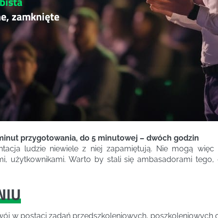
bista
ne, zamknięte
inut przygotowania, do 5 minutowej – dwóch godzin
entacja ludzie niewiele z niej zapamiętują. Nie mogą więc
mi, użytkownikami. Warto by stali się ambasadorami tego,
NIU
ój w postaci zadań przedszkoleniowych, poszkoleniowych ora