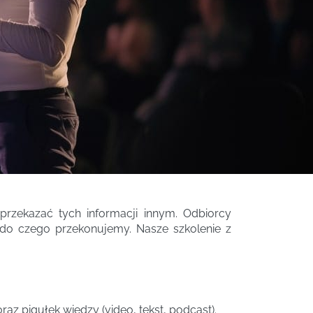
 przekazać tych informacji innym. Odbiorcy
 do czego przekonujemy. Nasze szkolenie z
z pigułek wiedzy (video, tekst, podcast).