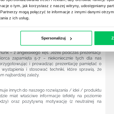
m poniżej.
ormacje o tym, jak korzystasz z naszej witryny, udostępniamy p
aktywnie zainteresować/przekonać innych. Staję się
Partnerzy mogą połączyć te informacje z innymi danymi otrzym
 Efekt uzyskujemy poprzez taktyki motywacyjne.
nia z ich usług.
a. Postulat Jobsa – Less is More dziś tylko zyskuje na
Spersonalizuj
Z
apamiętywania informacji. Z psychologii poznawczej
unk – z angielskiego kęs. Jeżeli podczas prezentacji
iorca zapamięta 5-7 – niekoniecznie tych dla nas
 przygotowując i prowadząc prezentację pamiętać o
wystąpienia i stosować techniki, które sprawią, że
m najbardziej zależy.
uje innych do naszego rozwiązania / idei / produktu
ędzie miał właściwe informacje (efekty na poziomie
dzy) oraz pozytywną motywację (z neutralnej na