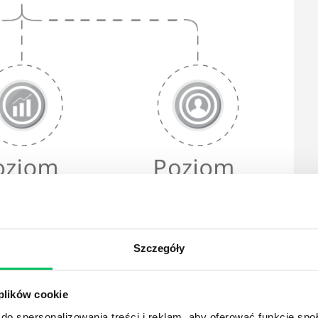
ntujący zyskał moje zaufanie / sympatię / zbudował
nline tu rolę ogrywa sposób prezentowania treści,
Szczegóły
, perspektywa, światło, kadr)
ętałem najważniejsze informacje. Jeśli będę musiał
 plików cookie
danie, będę miał odpowiednie argumenty. Efekt
do spersonalizowania treści i reklam, aby oferować funkcje sp