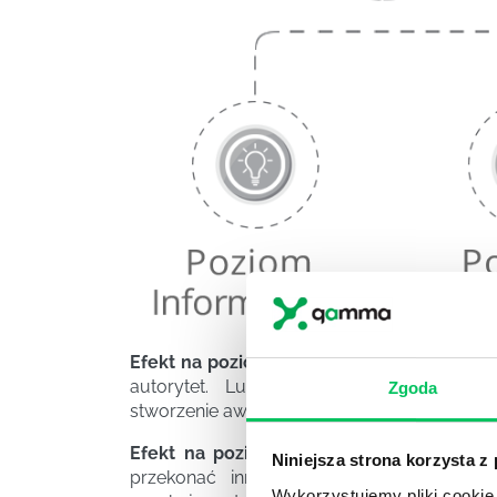
Efekt na poziomie emocjonalnym
– preze
autorytet. Lubię go lub/i wierzę mu. W o
Zgoda
stworzenie awatara (awatar, prezentacja, tło
Efekt na poziom informacyjnym –
zapami
Niniejsza strona korzysta z
przekonać innych bądź obronić swoje z
Wykorzystujemy pliki cookie 