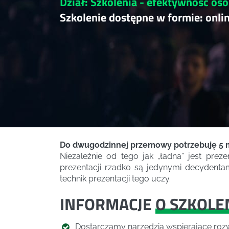
Dział: Szkolenia - efektywność oso
Szkolenie dostępne w formie: onli
Do dwugodzinnej przemowy potrzebuję 5 m
Niezależnie od tego jak „ładna” jest prez
prezentacji rzadko są jedynymi decydenta
technik prezentacji tego uczy.
INFORMACJE
O SZKOLE
Dostarczamy narzędzia wspierające rozw