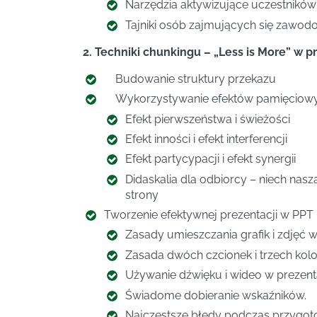
Narzędzia aktywizujące uczestników
Tajniki osób zajmujących się zawo
2. Techniki chunkingu – „Less is More” w pr
­ Budowanie struktury przekazu
­ Wykorzystywanie efektów pamięciow
Efekt pierwszeństwa i świeżości
Efekt inności i efekt interferencji
Efekt partycypacji i efekt synergii
Didaskalia dla odbiorcy – niech nasz
strony
Tworzenie efektywnej prezentacji w PPT
Zasady umieszczania grafik i zdjęć w
Zasada dwóch czcionek i trzech kol
Używanie dźwięku i wideo w prezenta
Świadome dobieranie wskaźników.
Najczęstsze błędy podczas przygoto