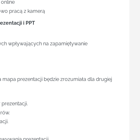
 online
dowo pracą z kamerą
ezentacji i PPT
ych wpływających na zapamiętywanie
a mapa prezentacji będzie zrozumiała dla drugiej
 prezentacji.
orów.
cji.
wywania prezentacji.