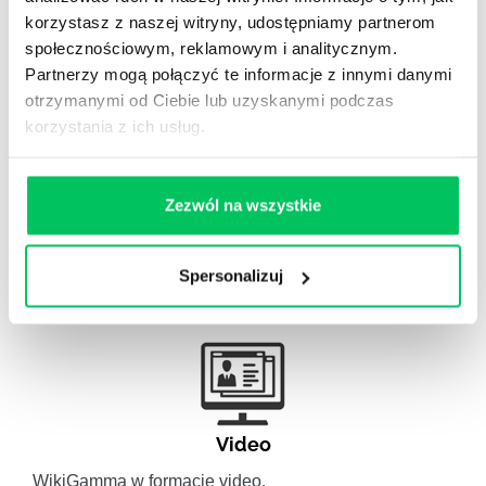
Gamma Q&A
korzystasz z naszej witryny, udostępniamy partnerom
społecznościowym, reklamowym i analitycznym.
Odpowiedzi na często pojawiające się pytania z
Partnerzy mogą połączyć te informacje z innymi danymi
obszaru HR.
otrzymanymi od Ciebie lub uzyskanymi podczas
korzystania z ich usług.
Zezwól na wszystkie
Artykuły eksperckie
Artykuły związane ze szkoleniami eksperckimi.
Spersonalizuj
Video
WikiGamma w formacie video.