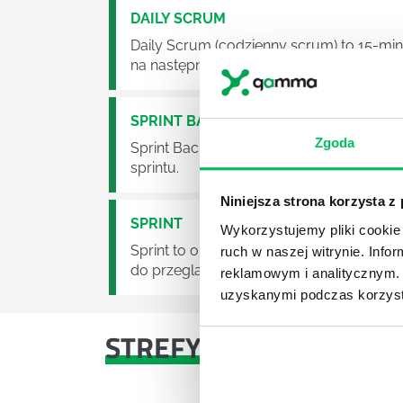
DAILY SCRUM
Daily Scrum (codzienny scrum) to 15-mi
na następne 24 godziny Sprintu. Daily S
SPRINT BACKLOG
Zgoda
Sprint Backlog to zestaw elementów Bac
sprintu.
Niniejsza strona korzysta z
SPRINT
Wykorzystujemy pliki cookie 
Sprint to określenie krótkiego cyklu, w
ruch w naszej witrynie. Inf
do przeglądu.
reklamowym i analitycznym. 
uzyskanymi podczas korzysta
STREFY WIEDZY