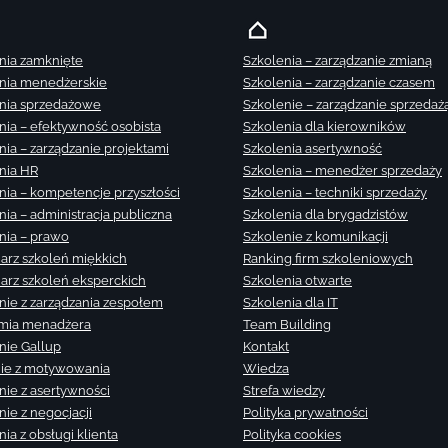
nia zamknięte
Szkolenia – zarządzanie zmianą
nia menedżerskie
Szkolenia – zarządzanie czasem
nia sprzedażowe
Szkolenie – zarządzanie sprzedaż
nia – efektywność osobista
Szkolenia dla kierowników
nia – zarządzanie projektami
Szkolenia asertywność
nia HR
Szkolenia – menedżer sprzedaży
nia – kompetencje przyszłości
Szkolenia – techniki sprzedaży
nia – administracja publiczna
Szkolenia dla brygadzistów
nia – prawo
Szkolenie z komunikacji
arz szkoleń miękkich
Ranking firm szkoleniowych
arz szkoleń eksperckich
Szkolenia otwarte
nie z zarządzania zespołem
Szkolenia dla IT
mia menadżera
Team Building
nie Gallup
Kontakt
ie z motywowania
Wiedza
nie z asertywności
Strefa wiedzy
nie z negocjacji
Polityka prywatności
ia z obsługi klienta
Polityka cookies