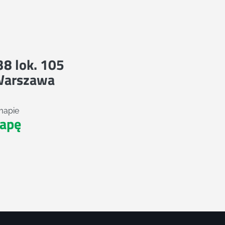
 38 lok. 105
Warszawa
mapie
apę