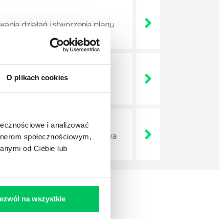
nia działań i stworzenia planu
O plikach cookies
nien wykonać podczas danego
ołecznościowe i analizować
ilości pracy tak, by była gotowa
artnerom społecznościowym,
anymi od Ciebie lub
ezwól na wszystkie