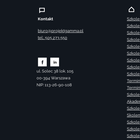
Kontakt
Szkole
Szkole
biuro@projektgamma.pl
Szkole
tel.: 505 273 550
Szkole
Szkole
Szkole
Szkole
Szkole
ul. Solec 38 lok. 105
Szkole
00-394 Warszawa
Termin
NIP: 113-26-90-108
Termin
Szkole
Akade
Szkole
Skolen
Szkole
Szkole
Szkolen