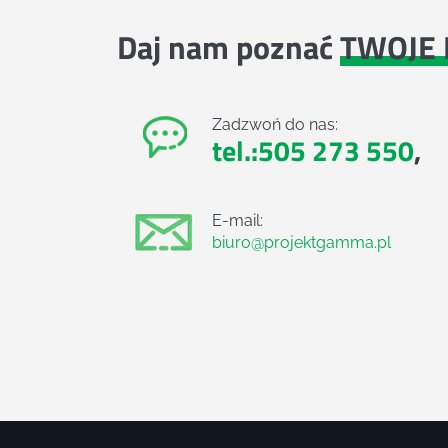
Daj nam poznać
TWOJE 
Zadzwoń do nas:
tel.:505 273 550
,
E-mail:
biuro@projektgamma.pl