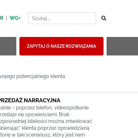
HR
|
WG+
ZAPYTAJ O NASZE ROZWIĄZANIA
jego potencjalnego klienta.
PRZEDAŻ NARRACYJNA
alnie – poprzez telefon, videospotkanie
rzedaje się opowieściami. Brak
zpośredniej bliskości można zniwelować
abierając” klienta poprzez opowiedzianą
storię w taki scenariusz, który jest nam