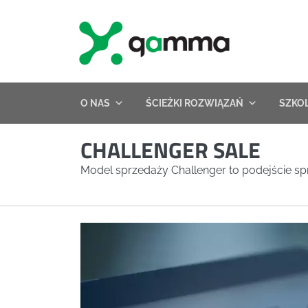
Skip
to
content
O NAS
ŚCIEŻKI ROZWIĄZAŃ
SZKO
CHALLENGER SALE
Model sprzedaży Challenger to podejście s