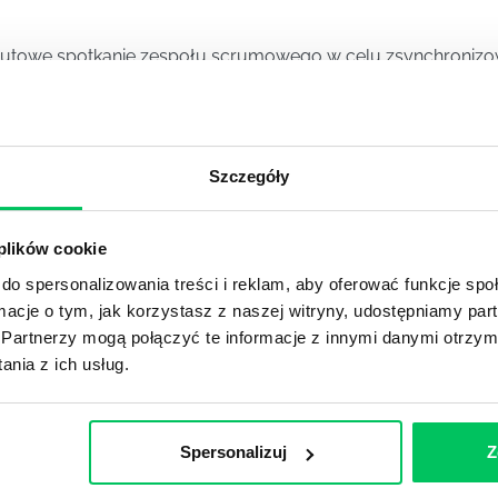
nutowe spotkanie zespołu scrumowego w celu zsynchronizowa
crum odbywa się każdego dnia Sprintu.
Szczegóły
klogu Produktu (rejestru zadań), które zespół Scrum powi
 plików cookie
do spersonalizowania treści i reklam, aby oferować funkcje sp
 którym zespół scrumowy pracuje nad ukończeniem określonej 
ormacje o tym, jak korzystasz z naszej witryny, udostępniamy p
Partnerzy mogą połączyć te informacje z innymi danymi otrzym
nia z ich usług.
Spersonalizuj
Z