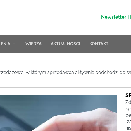
Newsletter 
LENIA
WIEDZA
AKTUALNOŚCI
KONTAKT
przedażowe, w którym sprzedawca aktywnie podchodzi do swo
S
Zd
sp
be
„z
hi