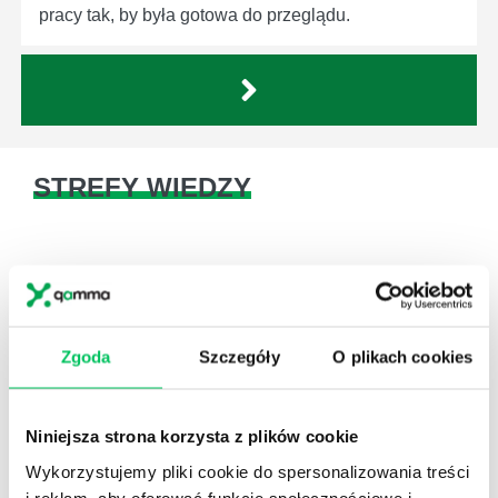
pracy tak, by była gotowa do przeglądu.
STREFY WIEDZY
Zgoda
Szczegóły
O plikach cookies
WikiGamma
,
Delegowanie
,
HR
Autorskie raporty, wartościowy know-how, pigułki
wiedzy.
Niniejsza strona korzysta z plików cookie
Wykorzystujemy pliki cookie do spersonalizowania treści
i reklam, aby oferować funkcje społecznościowe i