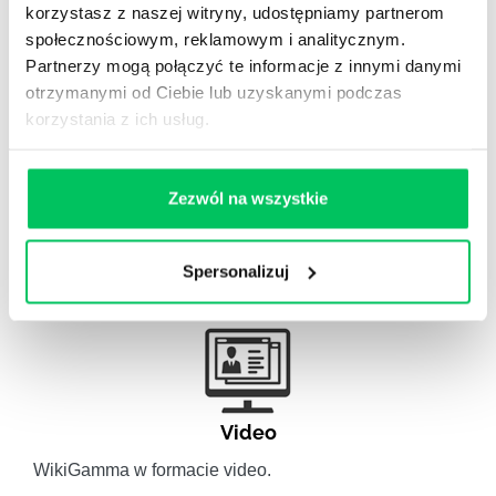
Gamma Q&A
korzystasz z naszej witryny, udostępniamy partnerom
Odpowiedzi na często pojawiające się pytania z
społecznościowym, reklamowym i analitycznym.
obszaru HR.
Partnerzy mogą połączyć te informacje z innymi danymi
otrzymanymi od Ciebie lub uzyskanymi podczas
korzystania z ich usług.
Zezwól na wszystkie
Artykuły eksperckie
Artykuły związane ze szkoleniami eksperckimi.
Spersonalizuj
Video
WikiGamma w formacie video.