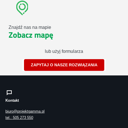
Znajdź nas na mapie
Zobacz mapę
lub użyj formularza
ZAPYTAJ O NASZE ROZWIĄZANIA
Kontakt
biuro@projektgamma.pl
tel.: 505 273 550