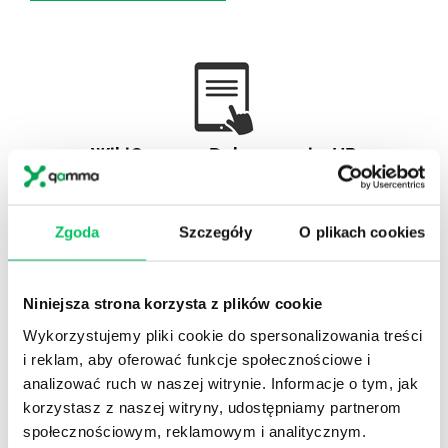
WikiGamma
,
Delegowanie
,
HR
Autorskie raporty, wartościowy know-how, pigułki
wiedzy.
Zgoda
Szczegóły
O plikach cookies
Niniejsza strona korzysta z plików cookie
Wykorzystujemy pliki cookie do spersonalizowania treści
Gamma Q&A
i reklam, aby oferować funkcje społecznościowe i
Odpowiedzi na często pojawiające się pytania z
analizować ruch w naszej witrynie. Informacje o tym, jak
obszaru HR.
korzystasz z naszej witryny, udostępniamy partnerom
społecznościowym, reklamowym i analitycznym.