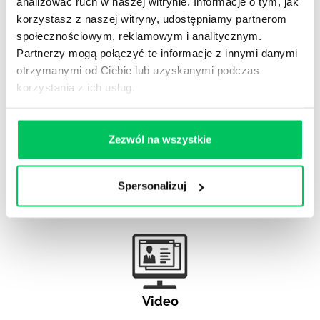
analizować ruch w naszej witrynie. Informacje o tym, jak
korzystasz z naszej witryny, udostępniamy partnerom
Gamma Q&A
społecznościowym, reklamowym i analitycznym.
Odpowiedzi na często pojawiające się pytania z
Partnerzy mogą połączyć te informacje z innymi danymi
obszaru HR.
otrzymanymi od Ciebie lub uzyskanymi podczas
korzystania z ich usług.
Zezwól na wszystkie
Artykuły eksperckie
Artykuły związane ze szkoleniami eksperckimi.
Spersonalizuj
Video