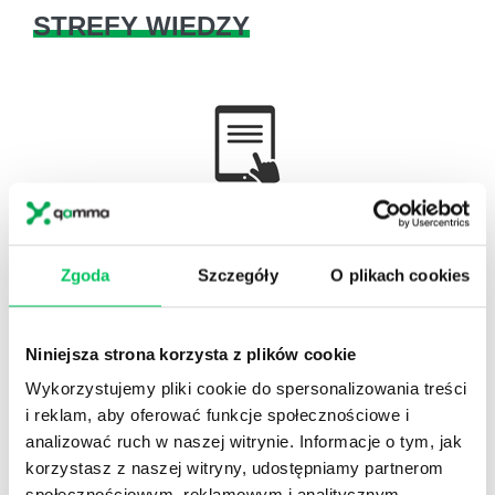
STREFY WIEDZY
WikiGamma
,
Delegowanie
,
HR
Autorskie raporty, wartościowy know-how, pigułki
wiedzy.
Zgoda
Szczegóły
O plikach cookies
Niniejsza strona korzysta z plików cookie
Wykorzystujemy pliki cookie do spersonalizowania treści
i reklam, aby oferować funkcje społecznościowe i
Gamma Q&A
analizować ruch w naszej witrynie. Informacje o tym, jak
Odpowiedzi na często pojawiające się pytania z
korzystasz z naszej witryny, udostępniamy partnerom
obszaru HR.
społecznościowym, reklamowym i analitycznym.