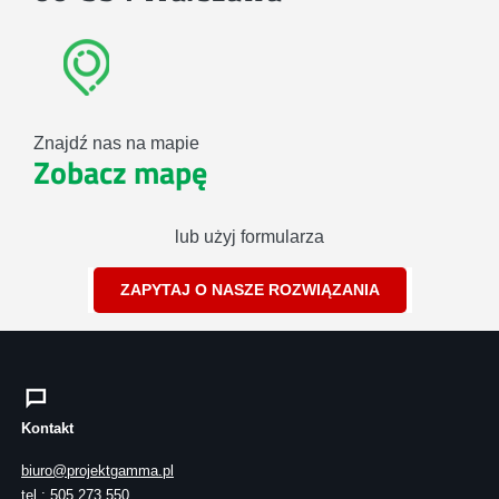
Znajdź nas na mapie
Zobacz mapę
lub użyj formularza
ZAPYTAJ O NASZE ROZWIĄZANIA
Kontakt
biuro@projektgamma.pl
tel.: 505 273 550