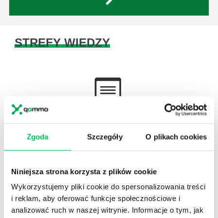
STREFY WIEDZY
WikiGamma
,
Delegowanie
,
HR
Zgoda
Szczegóły
O plikach cookies
Autorskie raporty, wartościowy know-how, pigułki
wiedzy.
Niniejsza strona korzysta z plików cookie
Wykorzystujemy pliki cookie do spersonalizowania treści
i reklam, aby oferować funkcje społecznościowe i
analizować ruch w naszej witrynie. Informacje o tym, jak
Gamma Q&A