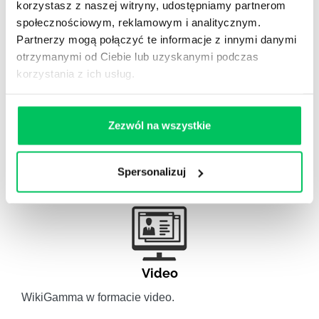
korzystasz z naszej witryny, udostępniamy partnerom
Odpowiedzi na często pojawiające się pytania z
społecznościowym, reklamowym i analitycznym.
obszaru HR.
Partnerzy mogą połączyć te informacje z innymi danymi
otrzymanymi od Ciebie lub uzyskanymi podczas
korzystania z ich usług.
Zezwól na wszystkie
Artykuły eksperckie
Artykuły związane ze szkoleniami eksperckimi.
Spersonalizuj
Video
WikiGamma w formacie video.