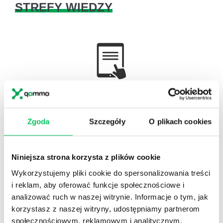
STREFY WIEDZY
WikiGamma
,
Delegowanie
,
HR
Autorskie raporty, wartościowy know-how, pigułki
wiedzy.
Zgoda
Szczegóły
O plikach cookies
Niniejsza strona korzysta z plików cookie
Wykorzystujemy pliki cookie do spersonalizowania treści
Gamma Q&A
i reklam, aby oferować funkcje społecznościowe i
analizować ruch w naszej witrynie. Informacje o tym, jak
Odpowiedzi na często pojawiające się pytania z
korzystasz z naszej witryny, udostępniamy partnerom
obszaru HR.
społecznościowym, reklamowym i analitycznym.