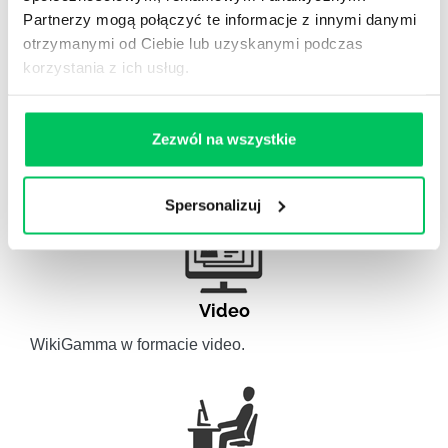
Partnerzy mogą połączyć te informacje z innymi danymi
otrzymanymi od Ciebie lub uzyskanymi podczas
korzystania z ich usług.
Artykuły eksperckie
Zezwól na wszystkie
Artykuły związane ze szkoleniami eksperckimi.
Spersonalizuj
Video
WikiGamma w formacie video.