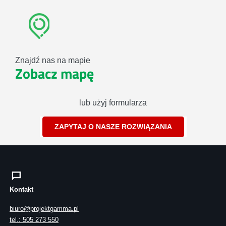
Znajdź nas na mapie
Zobacz mapę
lub użyj formularza
ZAPYTAJ O NASZE ROZWIĄZANIA
Kontakt
biuro@projektgamma.pl
tel.: 505 273 550