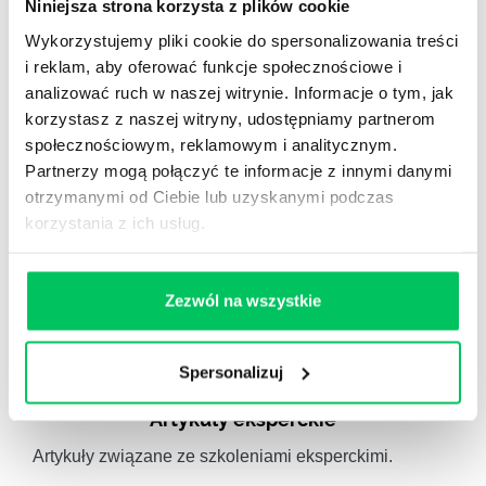
WikiGamma
,
Delegowanie
,
HR
Niniejsza strona korzysta z plików cookie
Wykorzystujemy pliki cookie do spersonalizowania treści
Autorskie raporty, wartościowy know-how, pigułki
i reklam, aby oferować funkcje społecznościowe i
wiedzy.
analizować ruch w naszej witrynie. Informacje o tym, jak
korzystasz z naszej witryny, udostępniamy partnerom
społecznościowym, reklamowym i analitycznym.
Partnerzy mogą połączyć te informacje z innymi danymi
otrzymanymi od Ciebie lub uzyskanymi podczas
Gamma Q&A
korzystania z ich usług.
Odpowiedzi na często pojawiające się pytania z
obszaru HR.
Zezwól na wszystkie
Spersonalizuj
Artykuły eksperckie
Artykuły związane ze szkoleniami eksperckimi.