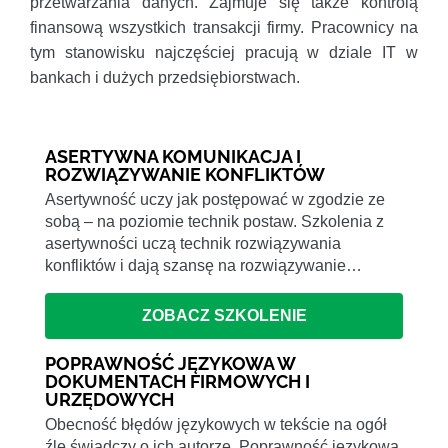
przetwarzania danych. Zajmuje się także kontrolą
finansową wszystkich transakcji firmy. Pracownicy na
tym stanowisku najczęściej pracują w dziale IT w
bankach i dużych przedsiębiorstwach.
ASERTYWNA KOMUNIKACJA I
ROZWIĄZYWANIE KONFLIKTÓW
Asertywność uczy jak postępować w zgodzie ze
sobą – na poziomie technik postaw. Szkolenia z
asertywności uczą technik rozwiązywania
konfliktów i dają szansę na rozwiązywanie…
ZOBACZ SZKOLENIE
POPRAWNOŚĆ JĘZYKOWA W
DOKUMENTACH FIRMOWYCH I
URZĘDOWYCH
Obecność błędów językowych w tekście na ogół
źle świadczy o ich autorze. Poprawność językowa