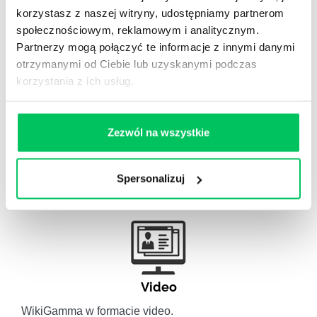
Gamma Q&A
korzystasz z naszej witryny, udostępniamy partnerom
społecznościowym, reklamowym i analitycznym.
Odpowiedzi na często pojawiające się pytania z
Partnerzy mogą połączyć te informacje z innymi danymi
obszaru HR.
otrzymanymi od Ciebie lub uzyskanymi podczas
korzystania z ich usług.
Zezwól na wszystkie
Artykuły eksperckie
Artykuły związane ze szkoleniami eksperckimi.
Spersonalizuj
Video
WikiGamma w formacie video.