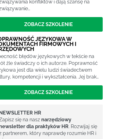
związywania konfliktów i dają szansę na
związywanie…
ZOBACZ SZKOLENIE
OPRAWNOŚĆ JĘZYKOWA W
OKUMENTACH FIRMOWYCH I
RZĘDOWYCH
ecność błędów językowych w tekście na
ół źle świadczy o ich autorze. Poprawność
zykowa jest dla wielu ludzi świadectwem
ltury, kompetencji i wykształcenia. Jej brak…
ZOBACZ SZKOLENIE
NEWSLETTER HR
Zapisz się na nasz
narzędziowy
newsletter dla praktyków HR
. Rozwijaj się
z partnerem, który naprawdę rozumie HR i