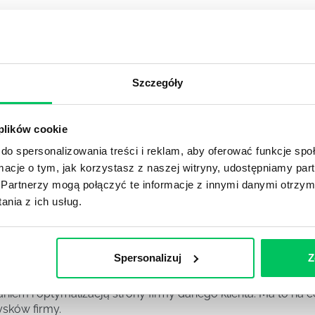
YKUŁY
Szczegóły
 plików cookie
m i analizą danych w celu stworzenia strategii biznesowej i
do spersonalizowania treści i reklam, aby oferować funkcje sp
ormacje o tym, jak korzystasz z naszej witryny, udostępniamy p
Partnerzy mogą połączyć te informacje z innymi danymi otrzym
nia z ich usług.
zialny za przygotowanie i realizację projektów graficznych.
zygotowywanie projektów, np. reklam, materiałów promocyjn
Spersonalizuj
Z
iem i optymalizacją strony firmy danego klienta. Ma to na c
sków firmy.