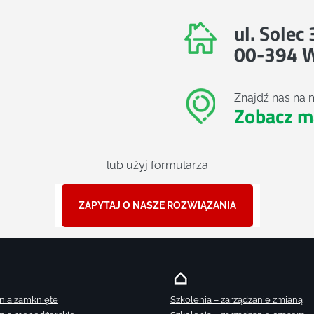
ul. Solec
00-394 
Znajdź nas na 
Zobacz m
lub użyj formularza
ZAPYTAJ O NASZE ROZWIĄZANIA
nia zamknięte
Szkolenia – zarządzanie zmianą