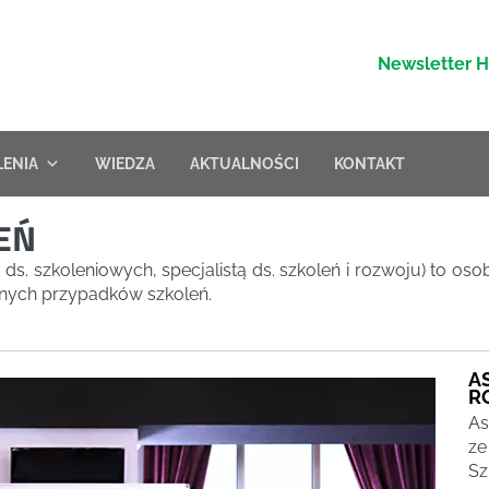
Newsletter 
LENIA
WIEDZA
AKTUALNOŚCI
KONTAKT
LEŃ
ą ds. szkoleniowych, specjalistą ds. szkoleń i rozwoju) to oso
tnych przypadków szkoleń.
A
R
As
ze
Sz