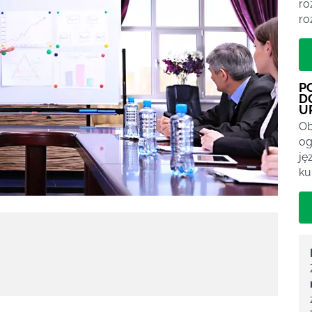
ro
ro
P
D
U
Ob
og
ję
ku