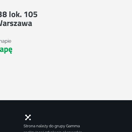
 38 lok. 105
Warszawa
mapie
apę
Strona należy do grupy Gamma