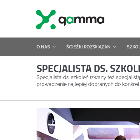
Skip
to
content
O NAS
ŚCIEŻKI ROZWIĄZAŃ
SZKO
SPECJALISTA DS. SZKO
Specjalista ds. szkoleń (zwany też specjalist
prowadzenie najlepiej dobranych do konkre