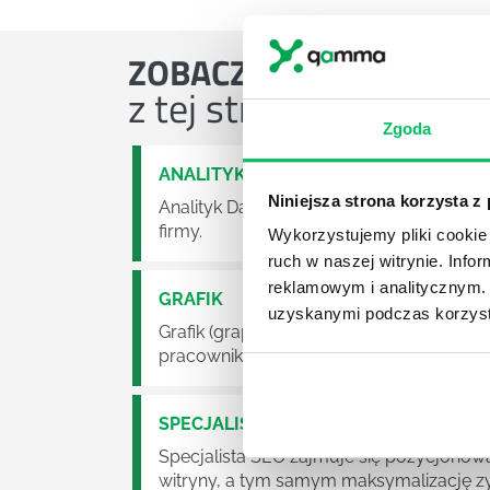
ZOBACZ
OSTATNIE ART
z tej strefy wiedzy
Zgoda
ANALITYK DANYCH
Niniejsza strona korzysta z
Analityk Danych zajmuje się gromadzenie
firmy.
Wykorzystujemy pliki cookie 
ruch w naszej witrynie. Inf
reklamowym i analitycznym. 
GRAFIK
uzyskanymi podczas korzysta
Grafik (graphic designer) jest odpowied
pracownika na tym stanowisku należy pr
SPECJALISTA DS. SEO
Specjalista SEO zajmuje się pozycjonowan
witryny, a tym samym maksymalizację zy