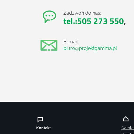
Zadzwoń do nas:
tel.:505 273 550
,
E-mail:
biuro@projektgamma.pl
Kontakt
Szkole