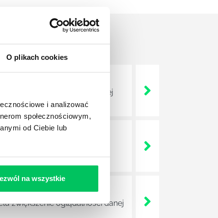
O plikach cookies
 planu marketingowego dla danej
ołecznościowe i analizować
artnerom społecznościowym,
anymi od Ciebie lub
 Do głównych obowiązków
ych, broszur.
ezwól na wszystkie
elu zwiększenie oglądalności danej