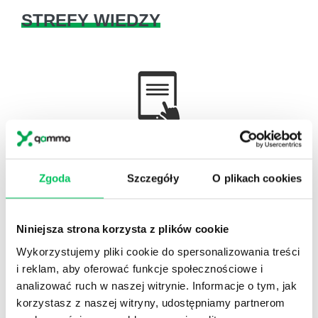
STREFY WIEDZY
WikiGamma
,
Delegowanie
,
HR
Autorskie raporty, wartościowy know-how, pigułki
wiedzy.
Zgoda
Szczegóły
O plikach cookies
Niniejsza strona korzysta z plików cookie
Wykorzystujemy pliki cookie do spersonalizowania treści
i reklam, aby oferować funkcje społecznościowe i
Gamma Q&A
analizować ruch w naszej witrynie. Informacje o tym, jak
Odpowiedzi na często pojawiające się pytania z
korzystasz z naszej witryny, udostępniamy partnerom
obszaru HR.