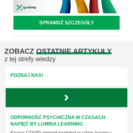
SPRAWDŹ SZCZEGÓŁY
ZOBACZ
OSTATNIE ARTYKUŁY
z tej strefy wiedzy
POZNAJ NAS!
ODPORNOŚĆ PSYCHICZNA W CZASACH
NAPIĘĆ BY LUMINA LEARNING
Kryzys COVID zmienił kontekst w jakim żyjemy i