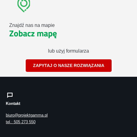
Znajdź nas na mapie
Zobacz mapę
lub użyj formularza
ZAPYTAJ O NASZE ROZWIĄZANIA
Kontakt
biuro@projektgamma.pl
tel.: 505 273 550