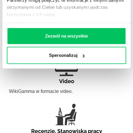
Partnerzy mogą połączyć te informacje z innymi danymi
otrzymanymi od Ciebie lub uzyskanymi podczas
korzystania z ich usług.
Artykuły eksperckie
Artykuły związane ze szkoleniami eksperckimi.
Zezwól na wszystkie
Spersonalizuj
Video
WikiGamma w formacie video.
Recenzje
,
Stanowiska pracy