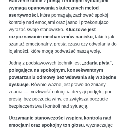
Radzenie sobie z presją i trudnymi sytuacjami
wymaga opanowania skutecznych metod
asertywności,
które pomagają zachować spokój i
kontrolę nad emocjami oraz jasno i przekonująco
wyrażać swoje stanowisko.
Kluczowe jest
rozpoznawanie mechanizmów nacisku,
takich jak
szantaż emocjonalny, presja czasu czy odwołania do
lojalności, które mogą podważać naszą wolę.
Jedną z podstawowych technik jest
„zdarta płyta”,
polegająca na spokojnym, konsekwentnym
powtarzaniu odmowy bez wdawania się w zbędne
dyskusje.
Równie ważne jest prawo do zmiany
zdania — możliwość cofnięcia decyzji podjętej pod
presją, bez poczucia winy, co zwiększa poczucie
bezpieczeństwa i kontroli nad sytuacją.
Utrzymanie stanowczości wspiera kontrola nad
emocjami oraz spokojny ton głosu,
wyznaczając