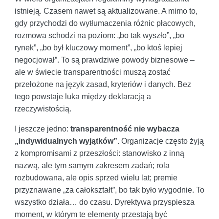
istnieją. Czasem nawet są aktualizowane. A mimo to,
gdy przychodzi do wytłumaczenia różnic płacowych,
rozmowa schodzi na poziom: „bo tak wyszło”, „bo
rynek”, „bo był kluczowy moment”, „bo ktoś lepiej
negocjował”. To są prawdziwe powody biznesowe –
ale w świecie transparentności muszą zostać
przełożone na język zasad, kryteriów i danych. Bez
tego powstaje luka między deklaracją a
rzeczywistością.
I jeszcze jedno:
transparentność nie wybacza
„indywidualnych wyjątków”.
Organizacje często żyją
z kompromisami z przeszłości: stanowisko z inną
nazwą, ale tym samym zakresem zadań; rola
rozbudowana, ale opis sprzed wielu lat; premie
przyznawane „za całokształt”, bo tak było wygodnie. To
wszystko działa… do czasu. Dyrektywa przyspiesza
moment, w którym te elementy przestają być