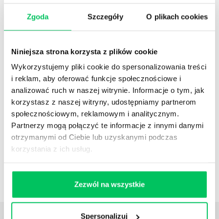
Zgoda
Szczegóły
O plikach cookies
PRZEJRZYSTOŚĆ I ZAUFANIE
Transparentność płac to więcej niż obowiązek.
Dowiedz się, jak przygotować swoją organizację
Niniejsza strona korzysta z plików cookie
na pytania o wynagrodzenia.
Wykorzystujemy pliki cookie do spersonalizowania treści
ZOBACZ SZKOLENIE
i reklam, aby oferować funkcje społecznościowe i
analizować ruch w naszej witrynie. Informacje o tym, jak
korzystasz z naszej witryny, udostępniamy partnerom
NEWSLETTER HR
społecznościowym, reklamowym i analitycznym.
Zapisz się na nasz
narzędziowy newsletter
Partnerzy mogą połączyć te informacje z innymi danymi
dla praktyków HR
. Rozwijaj się z partnerem,
otrzymanymi od Ciebie lub uzyskanymi podczas
który naprawdę rozumie HR i biznes
korzystania z ich usług.
ZAPISZ SIĘ
Zezwól na wszystkie
Spersonalizuj