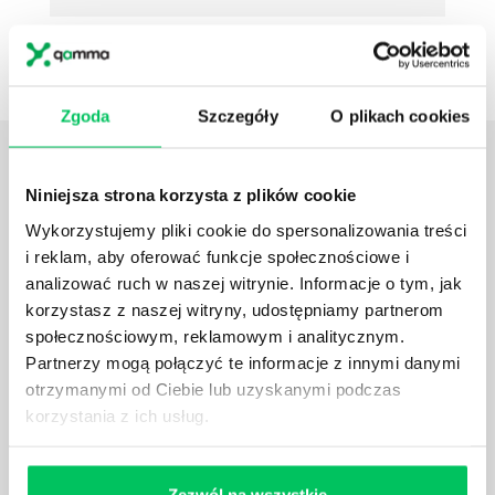
ZAPISZ SIĘ
Zgoda
Szczegóły
O plikach cookies
ZOBACZ
OSTATNIE ARTYKUŁY
z tej strefy wiedzy
Niniejsza strona korzysta z plików cookie
Wykorzystujemy pliki cookie do spersonalizowania treści
ZARZĄDZANIE PRZEZ WYJĄTKI: CZYM JEST I
i reklam, aby oferować funkcje społecznościowe i
JAK DZIAŁA?
analizować ruch w naszej witrynie. Informacje o tym, jak
Zarządzanie przez wyjątki śledzi różnice między
korzystasz z naszej witryny, udostępniamy partnerom
osiąganymi wynikami a założonym planem lub
społecznościowym, reklamowym i analitycznym.
standardami postępowania.
Partnerzy mogą połączyć te informacje z innymi danymi
otrzymanymi od Ciebie lub uzyskanymi podczas
korzystania z ich usług.