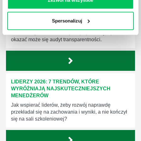
Zezwól na wszystkie
AUDYT TRANSPARENTNOŚCI WYNAGRODZEŃ:
CO SPRAWDZIĆ, ABY UNIKNĄĆ
NAJDROŻSZYCH BŁĘDÓW
Spersonalizuj
Nawet jeśli Twoja firma ma regulamin, do
skutecznego wdrożenia Dyrektywy niezbędny
okazać może się audyt transparentności.
LIDERZY 2026: 7 TRENDÓW, KTÓRE
WYRÓŻNIAJĄ NAJSKUTECZNIEJSZYCH
MENEDŻERÓW
Jak wspierać liderów, żeby rozwój naprawdę
przekładał się na zachowania i wyniki, a nie kończył
się na sali szkoleniowej?