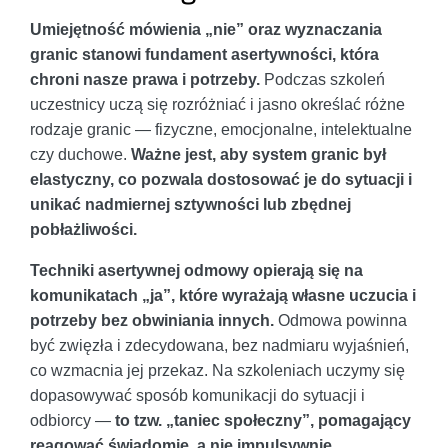
Umiejętność mówienia „nie” oraz wyznaczania
granic stanowi fundament asertywności, która
chroni nasze prawa i potrzeby.
Podczas szkoleń
uczestnicy uczą się rozróżniać i jasno określać różne
rodzaje granic — fizyczne, emocjonalne, intelektualne
czy duchowe.
Ważne jest, aby system granic był
elastyczny, co pozwala dostosować je do sytuacji i
unikać nadmiernej sztywności lub zbędnej
pobłażliwości.
Techniki asertywnej odmowy opierają się na
komunikatach „ja”, które wyrażają własne uczucia i
potrzeby bez obwiniania innych.
Odmowa powinna
być zwięzła i zdecydowana, bez nadmiaru wyjaśnień,
co wzmacnia jej przekaz. Na szkoleniach uczymy się
dopasowywać sposób komunikacji do sytuacji i
odbiorcy —
to tzw. „taniec społeczny”, pomagający
reagować świadomie, a nie impulsywnie.