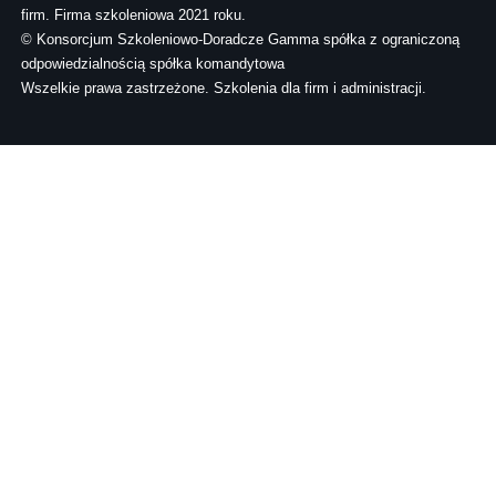
firm. Firma szkoleniowa 2021 roku.
© Konsorcjum Szkoleniowo-Doradcze Gamma spółka z ograniczoną
odpowiedzialnością spółka komandytowa
Wszelkie prawa zastrzeżone. Szkolenia dla firm i administracji.