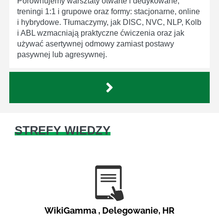
Porównujemy warsztaty otwarte i dedykowane,
treningi 1:1 i grupowe oraz formy: stacjonarne, online
i hybrydowe. Tłumaczymy, jak DISC, NVC, NLP, Kolb
i ABL wzmacniają praktyczne ćwiczenia oraz jak
używać asertywnej odmowy zamiast postawy
pasywnej lub agresywnej.
STREFY WIEDZY
WikiGamma
,
Delegowanie
,
HR