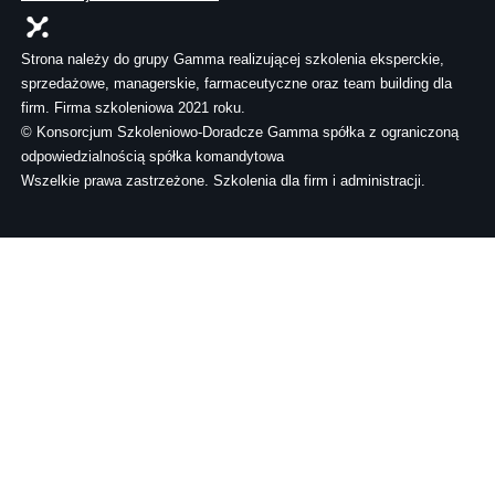
Strona należy do grupy Gamma realizującej szkolenia eksperckie,
sprzedażowe, managerskie, farmaceutyczne oraz team building dla
firm. Firma szkoleniowa 2021 roku.
© Konsorcjum Szkoleniowo-Doradcze Gamma spółka z ograniczoną
odpowiedzialnością spółka komandytowa
Wszelkie prawa zastrzeżone. Szkolenia dla firm i administracji.