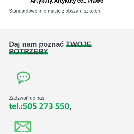
Artykuły
,
Artykuły cd.
,
Prawo
Standardowe informacje z obszaru szkoleń.
Daj nam poznać
TWOJE
POTRZEBY
Zadzwoń do nas:
tel.:505 273 550
,