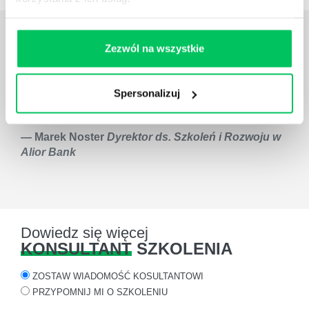
OPINIE
O SZKOLENIACH
Zezwól na wszystkie
Projekt został oceniony wysoko, zarówno pod
względem przekazu merytorycznego, jak również
Spersonalizuj
atmosfery oraz zaangażowania i komunikatywności
wszystkich trzech trenerów prowadzących szkolenie.
Marek Noster
Dyrektor ds. Szkoleń i Rozwoju w
Alior Bank
Dowiedz się więcej
KONSULTANT
SZKOLENIA
ZOSTAW WIADOMOŚĆ KOSULTANTOWI
PRZYPOMNIJ MI O SZKOLENIU