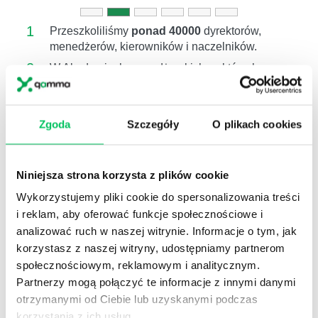
1
Przeszkoliliśmy
ponad 40000
dyrektorów,
menedżerów, kierowników i naczelników.
2
W Akademiach menedżerskich, w których
mierzyliśmy efektywność (47 projektów 286 dni
szkol.)
poziom kompetencji wzrósł średnio o
16%.
Zgoda
Szczegóły
O plikach cookies
3
Pracujemy na poziomie
kompetencji
(wiem co
i jak mam zrobić),
motywacji
(wierzę, że
warto),
postawy
(zamierzam to zrobić) ,
Niniejsza strona korzysta z plików cookie
wdrożenia
(follow up)
Wykorzystujemy pliki cookie do spersonalizowania treści
4
Zgodnie z badaniami przeprowadzonymi przez
i reklam, aby oferować funkcje społecznościowe i
amerykańskie centrum Center for American
analizować ruch w naszej witrynie. Informacje o tym, jak
Progress, koszt zastąpienia pracowników
korzystasz z naszej witryny, udostępniamy partnerom
wynosi
około 16%
ich rocznego
społecznościowym, reklamowym i analitycznym.
wynagrodzenia.
W przypadku menadżera
Partnerzy mogą połączyć te informacje z innymi danymi
zwiększa się do 100%.
otrzymanymi od Ciebie lub uzyskanymi podczas
Szkolenie związane z:
korzystania z ich usług.