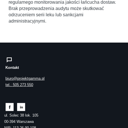
regularnego monitorowania jakości łańcucha dostaw.
Brak przeprowadzenia audytu może skutkować
odrzuceniem serii leku lub sankcjami
administracyjnymi.
Kontakt
biuro@projektgamma.pl
tel.: 505 273 550
ul. Solec 38 lok. 105
00-394 Warszawa
NIP: 113-26-90-108