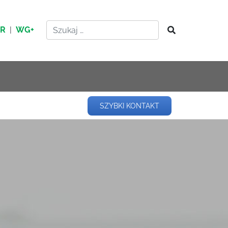
HR
|
WG+
SZYBKI KONTAKT