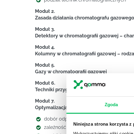
Moduł 2.
Zasada działania chromatografu gazoweg
Moduł 3.
Detektory w chromatografii gazowej – cha
Moduł 4.
Kolumny w chromatografii gazowej – rodzaj
Moduł 5.
Gazy w chromatografii gazowej
Moduł 6.
Techniki przygotowania próbek
Moduł 7.
Zgoda
Optymalizacja warunków chromatograficz
dobór odpowiednich parametrów
Niniejsza strona korzysta z
zależność czasu retencji od temperatury
Wykorzystujemy pliki cookie 