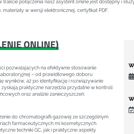
w trakcie połączenia nasz asystent online jest dostępny i słu
 materiały w wersji elektronicznej, certyfikat PDF.
LENIE ONLINE
)
We
ści pozwalających na efektywne stosowanie
 laboratoryjnej – od prawidłowego doboru
ę wyników, aż po identyfikację i rozwiązywanie
zyskają praktyczne narzędzia przydatne w kontroli
ńcowych oraz analizie zanieczyszczeń.
W
nie do chromatografii gazowej ze szczególnym
oriach farmaceutycznych mi kosmetycznych.
czne techniki GC, jak i praktyczne aspekty