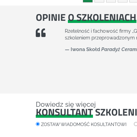
OPINIE
O SZKOLENIACH
Cenię sobie dobrą komunikację 
przebiegiem projektu szkolenio
Katarzyna Fusiarz
Senior HR 
Dowiedz się więcej
KONSULTANT
SZKOLEN
ZOSTAW WIADOMOŚĆ KOSULTANTOWI