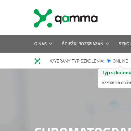
Skip
to
content
O NAS
ŚCIEŻKI ROZWIĄZAŃ
SZKO
WYBRANY TYP SZKOLENIA:
ONLINE
Typ szkoleni
Szkolenie onlin