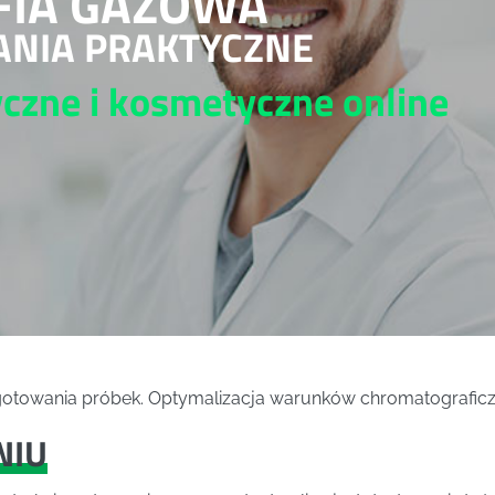
IA GAZOWA
ANIA PRAKTYCZNE
yczne i kosmetyczne
online
otowania próbek. Optymalizacja warunków chromatograficzny
NIU