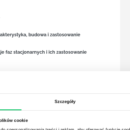
o
rakterystyka, budowa i zastosowanie
e faz stacjonarnych i ich zastosowanie
Szczegóły
nych
 plików cookie
do spersonalizowania treści i reklam, aby oferować funkcje sp