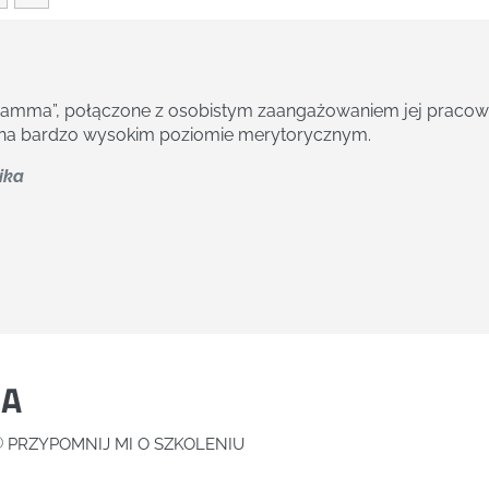
i obsługę klienta za strony firmy Gamma. Pracownicy firmy 
wego, zgłaszają ewentualne zagrożenia i rekomendują zmian
Specialist w Smurfit Kappa
IA
PRZYPOMNIJ MI O SZKOLENIU