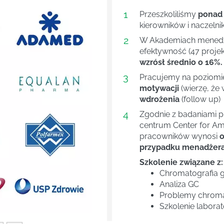
1
Przeszkoliliśmy
ponad
kierowników i naczelni
2
W Akademiach menedże
efektywność (47 projek
wzrósł średnio o 16%.
3
Pracujemy na poziom
motywacji
(wierzę, że 
wdrożenia
(follow up)
4
Next
Zgodnie z badaniami 
centrum Center for Ame
pracowników wynosi
o
przypadku menadżera 
Szkolenie związane z:
Chromatografia 
Analiza GC
Problemy chroma
Szkolenie laborat