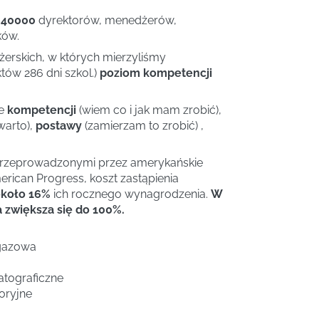
 40000
dyrektorów, menedżerów,
ków.
rskich, w których mierzyliśmy
tów 286 dni szkol.)
poziom kompetencji
ie
kompetencji
(wiem co i jak mam zrobić),
warto),
postawy
(zamierzam to zrobić) ,
przeprowadzonymi przez amerykańskie
rican Progress, koszt zastąpienia
koło 16%
ich rocznego wynagrodzenia.
W
zwiększa się do 100%.
gazowa
tograficzne
oryjne