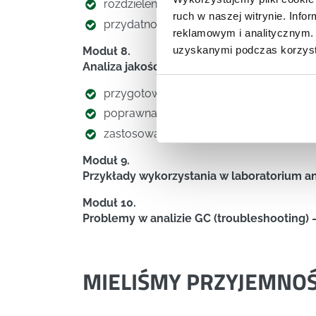
rozdzielenie izotermiczne a rozdzielen
ruch w naszej witrynie. Inf
przydatność systemu (SST)
reklamowym i analitycznym. 
uzyskanymi podczas korzysta
Moduł 8.
Analiza jakościowa i ilościowa w GC
przygotowanie wzorców i tworzenie krz
poprawna integracja i ocena chromato
zastosowanie różnych typów kalibracji
Moduł 9.
Przykłady wykorzystania w laboratorium 
Moduł 10.
Problemy w analizie GC (troubleshooting) –
MIELIŚMY PRZYJEMNO