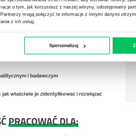
ie z wykorzystaniem programowanej temperatury
ormacje o tym, jak korzystasz z naszej witryny, udostępniamy p
Partnerzy mogą połączyć te informacje z innymi danymi otrzym
nia z ich usług.
ywych kalibracyjnych
Spersonalizuj
Z
gramów
analitycznym i badawczym
 jak właściwie je zidentyfikować i rozwiązać
ŚĆ
PRACOWAĆ DLA: