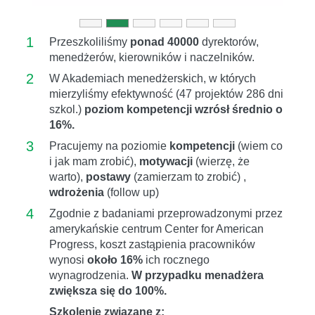
1
Przeszkoliliśmy
ponad 40000
dyrektorów,
menedżerów, kierowników i naczelników.
2
W Akademiach menedżerskich, w których
mierzyliśmy efektywność (47 projektów 286 dni
szkol.)
poziom kompetencji wzrósł średnio o
16%.
3
Pracujemy na poziomie
kompetencji
(wiem co
i jak mam zrobić),
motywacji
(wierzę, że
warto),
postawy
(zamierzam to zrobić) ,
wdrożenia
(follow up)
4
Zgodnie z badaniami przeprowadzonymi przez
amerykańskie centrum Center for American
Progress, koszt zastąpienia pracowników
wynosi
około 16%
ich rocznego
wynagrodzenia.
W przypadku menadżera
zwiększa się do 100%.
Szkolenie związane z: