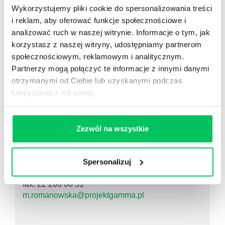
Wykorzystujemy pliki cookie do spersonalizowania treści
Dowiedz się więcej
i reklam, aby oferować funkcje społecznościowe i
KONSULTANT
SZKOLENIA
analizować ruch w naszej witrynie. Informacje o tym, jak
korzystasz z naszej witryny, udostępniamy partnerom
ZOSTAW WIADOMOŚĆ KOSULTANTOWI
społecznościowym, reklamowym i analitycznym.
PRZYPOMNIJ MI O SZKOLENIU
Partnerzy mogą połączyć te informacje z innymi danymi
otrzymanymi od Ciebie lub uzyskanymi podczas
korzystania z ich usług.
Monika Romanowska
Business Development Manager
Zezwól na wszystkie
tel.: 696 047 561
Spersonalizuj
fax: 22 266 08 51
m.romanowska@projektgamma.pl