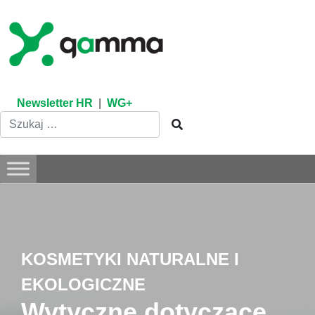
Skip
to
content
Newsletter HR
|
WG+
KOSMETYKI NATURALNE I
EKOLOGICZNE
Wytyczne dotyczące