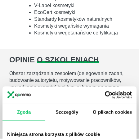
V-Label kosmetyki
EcoCert kosmetyki
Standardy kosmetyków naturalnych
Kosmetyki wegańskie wymagania
Kosmetyki wegetariańskie certyfikacja
OPINIE
O SZKOLENIACH
Obszar zarządzania zespołem (delegowanie zadań,
budowanie autorytetu, motywowanie pracowników,
zarządzanie rozwoje) jest tym, w którym na pewno
Gamma się specjalizuje.
Hanna Jaroszek
Dyrektor Personalny w Tele
Zgoda
Szczegóły
O plikach cookies
Atlas
Niniejsza strona korzysta z plików cookie