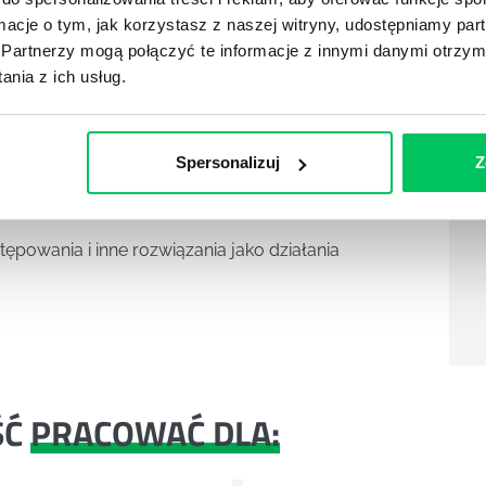
ormacje o tym, jak korzystasz z naszej witryny, udostępniamy p
rzedsiębiorstwa
Partnerzy mogą połączyć te informacje z innymi danymi otrzym
nia z ich usług.
rodukcji
Spersonalizuj
Z
ępowania i inne rozwiązania jako działania
ŚĆ
PRACOWAĆ DLA: