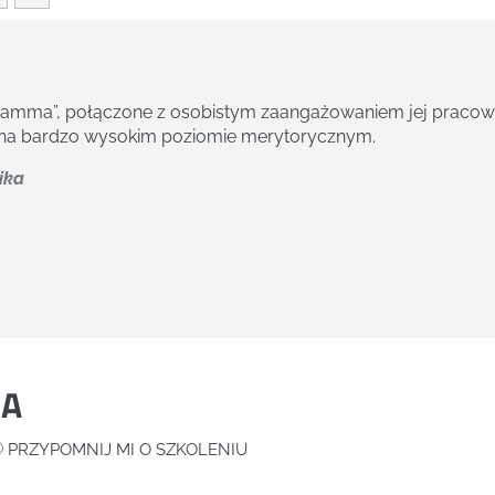
poziom przeprowadzonego szkolenia, mający odzwierciedle
nie cechowało bardzo dobre przygotowanie merytoryczne t
o klienta firmy GAMMA.
k Kard i Płac w FORTE S.A
IA
PRZYPOMNIJ MI O SZKOLENIU