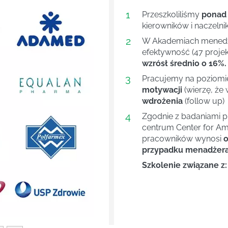
1
Przeszkoliliśmy
ponad
kierowników i naczelni
2
W Akademiach menedże
efektywność (47 projek
wzrósł średnio o 16%.
3
Pracujemy na poziom
motywacji
(wierzę, że 
wdrożenia
(follow up)
4
Next
Zgodnie z badaniami 
centrum Center for Ame
pracowników wynosi
o
przypadku menadżera 
Szkolenie związane z: