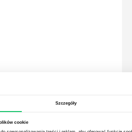
ewnętrzne
ria zewnętrzne
Szczegóły
 plików cookie
do spersonalizowania treści i reklam, aby oferować funkcje sp