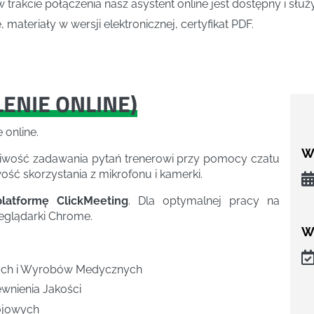
w trakcie połączenia nasz asystent online jest dostępny i słu
 materiały w wersji elektronicznej, certyfikat PDF.
LENIE ONLINE
)
 online.
We
liwość zadawania pytań trenerowi przy pomocy czatu
ość skorzystania z mikrofonu i kamerki.
latformę ClickMeeting
. Dla optymalnej pracy na
zeglądarki Chrome.
W
ych i Wyrobów Medycznych
wnienia Jakości
ojowych