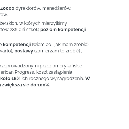
 40000
dyrektorów, menedżerów,
ków.
rskich, w których mierzyliśmy
tów 286 dni szkol.)
poziom kompetencji
ie
kompetencji
(wiem co i jak mam zrobić),
warto),
postawy
(zamierzam to zrobić) ,
przeprowadzonymi przez amerykańskie
rican Progress, koszt zastąpienia
koło 16%
ich rocznego wynagrodzenia.
W
zwiększa się do 100%.