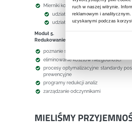
Mierniki kosztów jakości
ruch w naszej witrynie. Inf
udział kosztów jakości w kosztach p
reklamowym i analitycznym. 
uzyskanymi podczas korzysta
udział kosztów jakości w kosztach p
Moduł 5.
Redukowanie kosztów jakości
poznanie struktury kosztów
eliminowanie kosztów niezgodności
procesy optymalizacyjne: standardy post
prewencyjne
programy redukcji analiz
zarządzanie odczynnikami
MIELIŚMY PRZYJEMNO