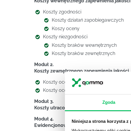
Koszty wewnętrznego zapewnienia jakości
Koszty zgodności
Koszty działań zapobiegawczych
Koszy oceny
Koszty niezgodności
Koszty braków wewnętrznych
Koszty braków zewnętrznych
Moduł 2.
Koszty zewnętrznego zapewnienia jakości
Koszty oceny systemu przez jednostki z
Koszty oceny produktów przez laborato
Moduł 3.
Zgoda
Koszty utraconych możliwości
Moduł 4.
Niniejsza strona korzysta z
Ewidencjonowanie kosztów jakości
Wykorzystujemy pliki cookie 