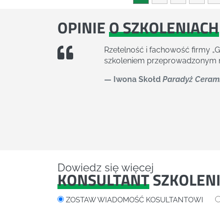
OPINIE
O SZKOLENIACH
Pragniemy potwierdzić wysoki 
ankiet od uczestników. Szkole
wysoki poziom obsługi nas, jak
Anna Przezdziecka
Kierowni
Dowiedz się więcej
KONSULTANT
SZKOLEN
ZOSTAW WIADOMOŚĆ KOSULTANTOWI