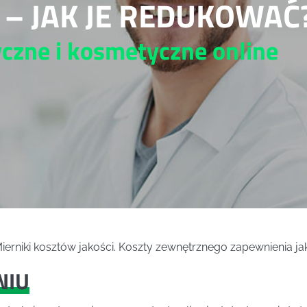
 – JAK JE REDUKOWAĆ
yczne i kosmetyczne
online
erniki kosztów jakości. Koszty zewnętrznego zapewnienia ja
NIU