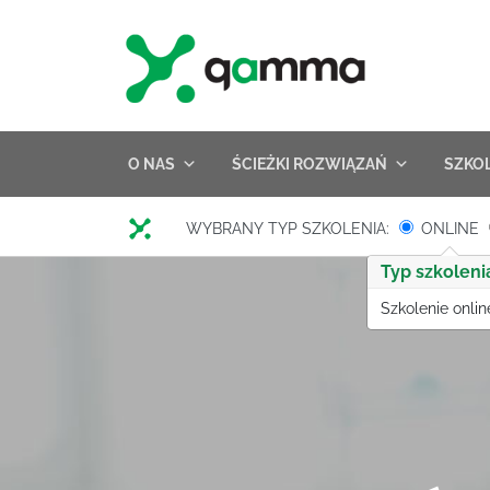
Skip
to
content
O NAS
ŚCIEŻKI ROZWIĄZAŃ
SZKO
WYBRANY TYP SZKOLENIA:
ONLINE
Typ szkoleni
Szkolenie onlin