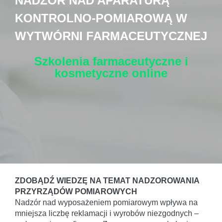
NADZÓR NAD APARATURĄ
KONTROLNO-POMIAROWĄ W
WYTWÓRNI FARMACEUTYCZNEJ
Szkolenia farmaceutyczne i
kosmetyczne
online
ZDOBĄDŹ WIEDZĘ NA TEMAT NADZOROWANIA
PRZYRZĄDÓW POMIAROWYCH
Nadzór nad wyposażeniem pomiarowym wpływa na
mniejsza liczbę reklamacji i wyrobów niezgodnych –