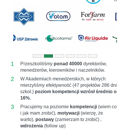
Previous
Next
1
Przeszkoliliśmy
ponad 40000
dyrektorów,
menedżerów, kierowników i naczelników.
2
W Akademiach menedżerskich, w których
mierzyliśmy efektywność (47 projektów 286 dni
szkol.)
poziom kompetencji wzrósł średnio o
16%.
3
Pracujemy na poziomie
kompetencji
(wiem co
i jak mam zrobić),
motywacji
(wierzę, że
warto),
postawy
(zamierzam to zrobić) ,
wdrożenia
(follow up)