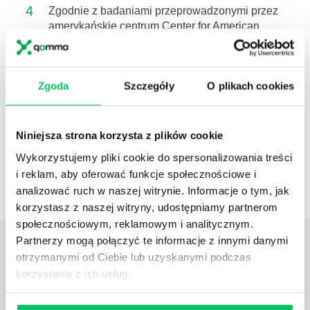
4
Zgodnie z badaniami przeprowadzonymi przez
amerykańskie centrum Center for American
Progress, koszt zastąpienia pracowników
wynosi
około 16%
ich rocznego
wynagrodzenia.
W przypadku menadżera
Zgoda
Szczegóły
O plikach cookies
zwiększa się do 100%.
Szkolenie związane z:
Nadzór wyposażenia pomiarowego
Niniejsza strona korzysta z plików cookie
Kalibracja przyrządów pomiarowych
Zarządzanie aparaturą pomiarową
Wykorzystujemy pliki cookie do spersonalizowania treści
Spójność pomiarowa
i reklam, aby oferować funkcje społecznościowe i
Normy ISO pomiary
analizować ruch w naszej witrynie. Informacje o tym, jak
korzystasz z naszej witryny, udostępniamy partnerom
społecznościowym, reklamowym i analitycznym.
Partnerzy mogą połączyć te informacje z innymi danymi
OPINIE
O SZKOLENIACH
otrzymanymi od Ciebie lub uzyskanymi podczas
korzystania z ich usług.
Szkolenie było inspirujące. Poznałem metody
wcześniej przeze mnie niewykorzystywane.
Dodatkowym atutem była mała grupa szkoleniowa i