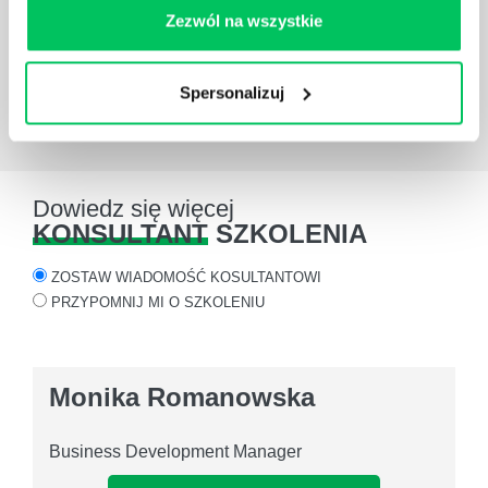
uczestnicy z innych branż, co moim zdaniem wpłynęło
Zezwól na wszystkie
pozytywnie na jakość warsztatów.
Grzegorz
Architekt Systemowy, Kierownik
Spersonalizuj
Zespołu w UNISOFT
Dowiedz się więcej
KONSULTANT
SZKOLENIA
ZOSTAW WIADOMOŚĆ KOSULTANTOWI
PRZYPOMNIJ MI O SZKOLENIU
Monika Romanowska
Business Development Manager