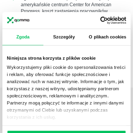
amerykańskie centrum Center for American
Progress, koszt zastąpienia pracowników
wynosi
około 16%
ich rocznego
wynagrodzenia.
W przypadku menadżera
zwiększa się do 100%.
Zgoda
Szczegóły
O plikach cookies
Szkolenie związane z:
Receptura produktu
Etykieta
Niniejsza strona korzysta z plików cookie
Badania
Zgłoszenie CPNP i dokumentacja
Wykorzystujemy pliki cookie do spersonalizowania treści
Produkcja kontraktowa kosmetyków
i reklam, aby oferować funkcje społecznościowe i
analizować ruch w naszej witrynie. Informacje o tym, jak
korzystasz z naszej witryny, udostępniamy partnerom
społecznościowym, reklamowym i analitycznym.
OPINIE
O SZKOLENIACH
Partnerzy mogą połączyć te informacje z innymi danymi
otrzymanymi od Ciebie lub uzyskanymi podczas
Projekt został oceniony wysoko, zarówno pod
korzystania z ich usług.
względem przekazu merytorycznego, jak również
atmosfery oraz zaangażowania i komunikatywności
wszystkich trzech trenerów prowadzących szkolenie.