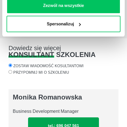
Zezwól na wszystkie
Marek Noster
Dyrektor ds. Szkoleń i Rozwoju w
Alior Bank
Spersonalizuj
Dowiedz się więcej
KONSULTANT
SZKOLENIA
ZOSTAW WIADOMOŚĆ KOSULTANTOWI
PRZYPOMNIJ MI O SZKOLENIU
Monika Romanowska
Business Development Manager
tel.: 696 047 561