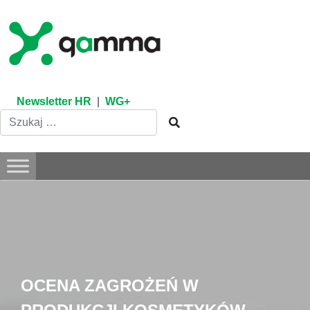
Skip
to
content
Newsletter HR
|
WG+
OCENA ZAGROŻEŃ W