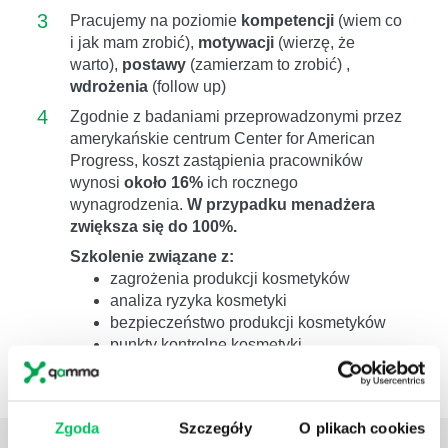
3
Pracujemy na poziomie
kompetencji
(wiem co
i jak mam zrobić),
motywacji
(wierzę, że
warto),
postawy
(zamierzam to zrobić) ,
wdrożenia
(follow up)
4
Zgodnie z badaniami przeprowadzonymi przez
amerykańskie centrum Center for American
Progress, koszt zastąpienia pracowników
wynosi
około 16%
ich rocznego
wynagrodzenia.
W przypadku menadżera
zwiększa się do 100%.
Szkolenie związane z:
zagrożenia produkcji kosmetyków
analiza ryzyka kosmetyki
bezpieczeństwo produkcji kosmetyków
punkty kontrolne kosmetyki
szkolenie branża kosmetyczna
Zgoda
Szczegóły
O plikach cookies