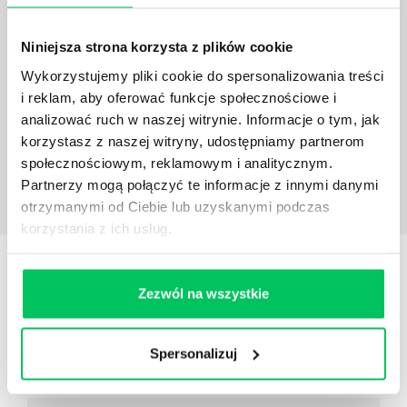
OPINIE
O SZKOLENIACH
Obszar zarządzania zespołem (delegowanie zadań,
Niniejsza strona korzysta z plików cookie
budowanie autorytetu, motywowanie pracowników,
Wykorzystujemy pliki cookie do spersonalizowania treści
zarządzanie rozwoje) jest tym, w którym na pewno
i reklam, aby oferować funkcje społecznościowe i
Gamma się specjalizuje.
analizować ruch w naszej witrynie. Informacje o tym, jak
Hanna Jaroszek
Dyrektor Personalny w Tele
korzystasz z naszej witryny, udostępniamy partnerom
Atlas
społecznościowym, reklamowym i analitycznym.
Partnerzy mogą połączyć te informacje z innymi danymi
otrzymanymi od Ciebie lub uzyskanymi podczas
korzystania z ich usług.
Dowiedz się więcej
KONSULTANT
SZKOLENIA
Zezwól na wszystkie
ZOSTAW WIADOMOŚĆ KOSULTANTOWI
PRZYPOMNIJ MI O SZKOLENIU
Spersonalizuj